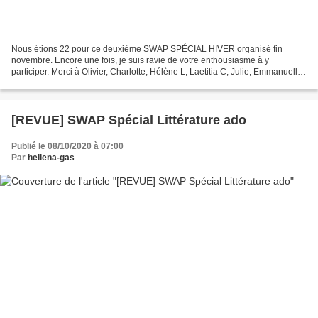
Nous étions 22 pour ce deuxième SWAP SPÉCIAL HIVER organisé fin
novembre. Encore une fois, je suis ravie de votre enthousiasme à y
participer. Merci à Olivier, Charlotte, Hélène L, Laetitia C, Julie, Emmanuelle,
Sabine, Hélène D, Emilie T, Emilie Z, Laetitia...
[REVUE] SWAP Spécial Littérature ado
Publié le 08/10/2020 à 07:00
Par
heliena-gas