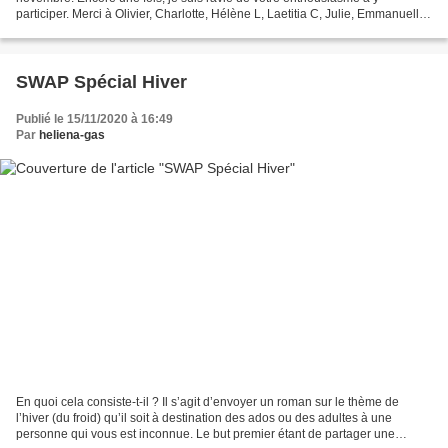
participer. Merci à Olivier, Charlotte, Hélène L, Laetitia C, Julie, Emmanuelle,
Sabine, Hélène D, Emilie T, Emilie Z, Laetitia...
SWAP Spécial Hiver
Publié le 15/11/2020 à 16:49
Par
heliena-gas
En quoi cela consiste-t-il ? Il s’agit d’envoyer un roman sur le thème de
l’hiver (du froid) qu’il soit à destination des ados ou des adultes à une
personne qui vous est inconnue. Le but premier étant de partager une