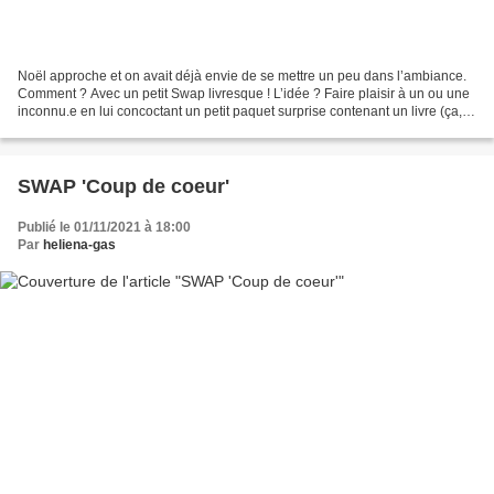
Noël approche et on avait déjà envie de se mettre un peu dans l’ambiance.
Comment ? Avec un petit Swap livresque ! L’idée ? Faire plaisir à un ou une
inconnu.e en lui concoctant un petit paquet surprise contenant un livre (ça,
c’est obligatoire, qu’il...
SWAP 'Coup de coeur'
Publié le 01/11/2021 à 18:00
Par
heliena-gas