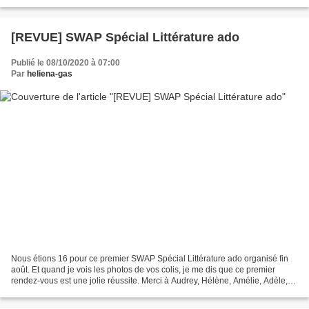
lecture que l’on a aimée et que l’autre...
[REVUE] SWAP Spécial Littérature ado
Publié le 08/10/2020 à 07:00
Par
heliena-gas
Nous étions 16 pour ce premier SWAP Spécial Littérature ado organisé fin
août. Et quand je vois les photos de vos colis, je me dis que ce premier
rendez-vous est une jolie réussite. Merci à Audrey, Hélène, Amélie, Adèle,
Laure, Mélanie, Anna, Céline,...