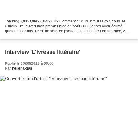
Ton blog: Qui? Que? Quoi? Où? Comment? On veut tout savoir, nous les
curieux! J'ai ouvert mon premier blog en août 2006, après avoir écumé
quelques forums d'écriture sous ce pseudo, choisi un peu en urgence, «
Antigone ». J'ai découvert l'Antigone d'Anouilh...
Interview 'L'ivresse littéraire'
Publié le 30/09/2018 à 09:00
Par
heliena-gas