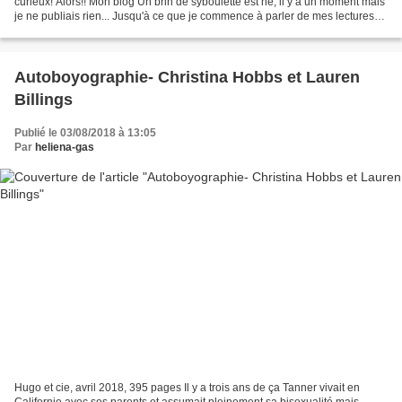
curieux! Alors!! Mon blog Un brin de syboulette est né, il y a un moment mais
je ne publiais rien... Jusqu'à ce que je commence à parler de mes lectures
sur Instagram. A ce moment là...
Autoboyographie- Christina Hobbs et Lauren
Billings
Publié le 03/08/2018 à 13:05
Par
heliena-gas
Hugo et cie, avril 2018, 395 pages Il y a trois ans de ça Tanner vivait en
Californie avec ses parents et assumait pleinement sa bisexualité mais