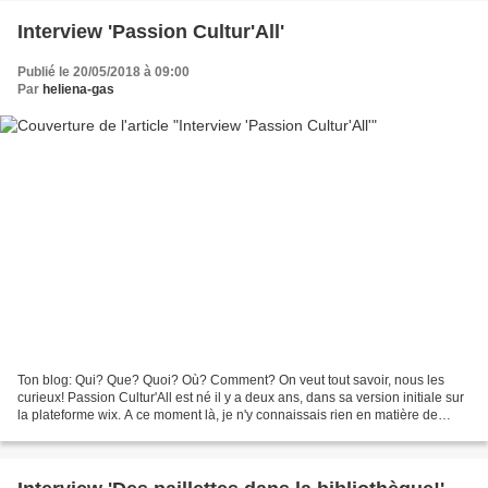
Interview 'Passion Cultur'All'
Publié le 20/05/2018 à 09:00
Par
heliena-gas
Ton blog: Qui? Que? Quoi? Où? Comment? On veut tout savoir, nous les
curieux! Passion Cultur'All est né il y a deux ans, dans sa version initiale sur
la plateforme wix. A ce moment là, je n'y connaissais rien en matière de
blogging et cette modeste version...