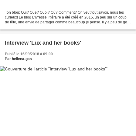
Ton blog: Qui? Que? Quoi? Où? Comment? On veut tout savoir, nous les
curieux! Le blog L'ivresse littéraire a été créé en 2015, un peu sur un coup
de tête, une envie de partager comme beaucoup je pense. Il y a peu de gens
qui lisent dans mon entourage...
Interview 'Lux and her books'
Publié le 16/09/2018 à 09:00
Par
heliena-gas