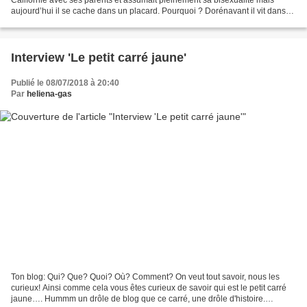
aujourd’hui il se cache dans un placard. Pourquoi ? Dorénavant il vit dans
l’Utah, là où la population est...
Interview 'Le petit carré jaune'
Publié le 08/07/2018 à 20:40
Par
heliena-gas
Ton blog: Qui? Que? Quoi? Où? Comment? On veut tout savoir, nous les
curieux! Ainsi comme cela vous êtes curieux de savoir qui est le petit carré
jaune…. Hummm un drôle de blog que ce carré, une drôle d'histoire.