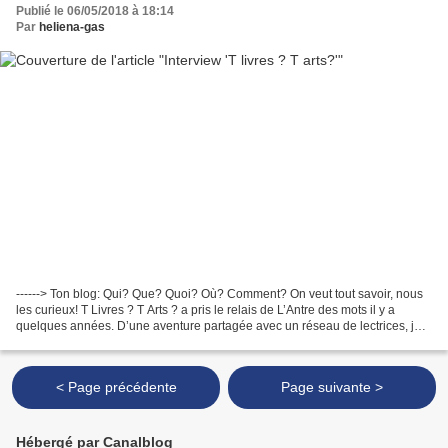
Publié le 06/05/2018 à 18:14
Par
heliena-gas
------> Ton blog: Qui? Que? Quoi? Où? Comment? On veut tout savoir, nous
les curieux! T Livres ? T Arts ? a pris le relais de L’Antre des mots il y a
quelques années. D’une aventure partagée avec un réseau de lectrices, je
suis sortie du nid et j’ai pris...
< Page précédente
Page suivante >
Hébergé par Canalblog