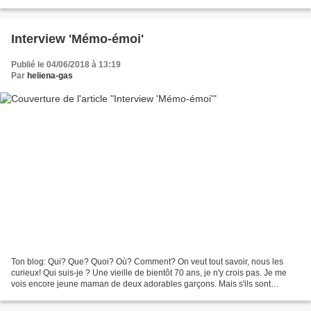
D'ailleurs est-ce un blog, est-ce vraiment...
Interview 'Mémo-émoi'
Publié le 04/06/2018 à 13:19
Par
heliena-gas
Ton blog: Qui? Que? Quoi? Où? Comment? On veut tout savoir, nous les
curieux! Qui suis-je ? Une vieille de bientôt 70 ans, je n'y crois pas. Je me
vois encore jeune maman de deux adorables garçons. Mais s'ils sont
toujours adorables, ils ont eux aussi...