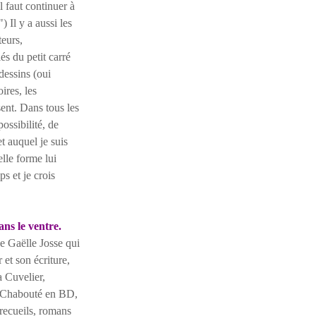
l faut continuer à
) Il y a aussi les
teurs,
és du petit carré
 dessins (oui
ires, les
sent. Dans tous les
ossibilité, de
et auquel je suis
elle forme lui
s et je crois
ans le ventre.
e Gaëlle Josse qui
et son écriture,
 Cuvelier,
e Chabouté en BD,
s recueils, romans