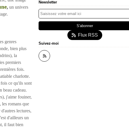
Newsletter
une
,
un univers
tage.
Flux RSS
es genres
Suivez-moi
monde, bien plus
drins), la
 les premiers
remières fois.
atiable charlotte.
fois ce qu'ils sont
un beau cadeau.
), j'aime fouiner,
), les romans que
d'autres lectures,
est d'ailleurs un
, il faut bien