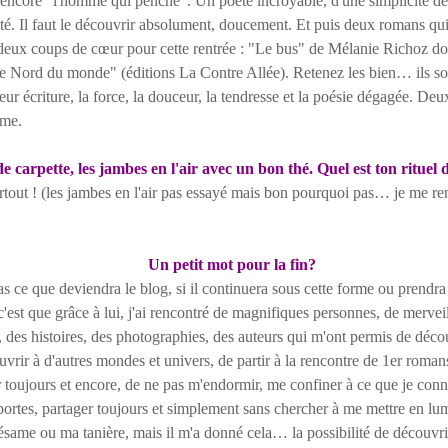
core "l'homme qui penche". Un poète incroyable, d'une simplicité de 
ité. Il faut le découvrir absolument, doucement. Et puis deux romans qui
deux coups de cœur pour cette rentrée : "Le bus" de Mélanie Richoz don
le Nord du monde" (éditions La Contre Allée). Retenez les bien… ils so
 leur écriture, la force, la douceur, la tendresse et la poésie dégagée. Deu
ime.
 carpette, les jambes en l'air avec un bon thé. Quel est ton rituel 
 ! (les jambes en l'air pas essayé mais bon pourquoi pas… je me re
Un petit mot pour la fin?
ce que deviendra le blog, si il continuera sous cette forme ou prendra
c'est que grâce à lui, j'ai rencontré de magnifiques personnes, de mervei
s, des histoires, des photographies, des auteurs qui m'ont permis de décou
uvrir à d'autres mondes et univers, de partir à la rencontre de 1er romans,
er toujours et encore, de ne pas m'endormir, me confiner à ce que je conn
 portes, partager toujours et simplement sans chercher à me mettre en lu
ésame ou ma tanière, mais il m'a donné cela… la possibilité de découvrir