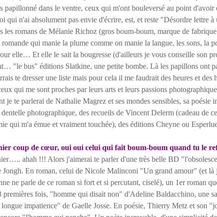
us papillonné dans le ventre, ceux qui m'ont bouleversé au point d'avoir 
 qui n'ai absolument pas envie d'écrire, est, et reste "Désordre lettre à
us les romans de Mélanie Richoz (gros boum-boum, marque de fabrique 
e romande qui manie la plume comme on manie la langue, les sons, la poé
ur elle… Et elle le sait la bougresse (d'ailleurs je vous conseille son 
out… "le bus" éditions Slatkine, une petite bombe. Là les papillons ont p
rrais te dresser une liste mais pour cela il me faudrait des heures et des h
 ceux qui me sont proches par leurs arts et leurs passions photographique
 je te parlerai de Nathalie Magrez et ses mondes sensibles, sa poésie 
dentelle photographique, des recueils de Vincent Delerm (cadeau de cel
e qui m'a émue et vraiment touchée), des éditions Cheyne ou Esperluet
ier coup de cœur, oui oui celui qui fait boum-boum quand tu le re
….. ahah !!! Alors j'aimerai te parler d'une très belle BD "l'obsole
e Jongh. En roman, celui de Nicole Malinconi "Un grand amour" (et là
ne ne parle de ce roman si fort et si percutant, ciselé), un 1er roman qu
8 premières fois, "homme qui disait non" d'Adeline Baldacchino, une sa
longue impatience" de Gaelle Josse. En poésie, Thierry Metz et son "j