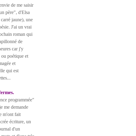
envie de me saisir
 un père", d'Elsa
carré jaune), une
sie. J'ai un vrai
prochain roman qui
apillonné de
eures car j'y
 ou poétique et
imagée et
le qui est
tes...
fermes.
scence programmée"
 je me demande
e m'ont fait
crée écriture, un
ournal d'un