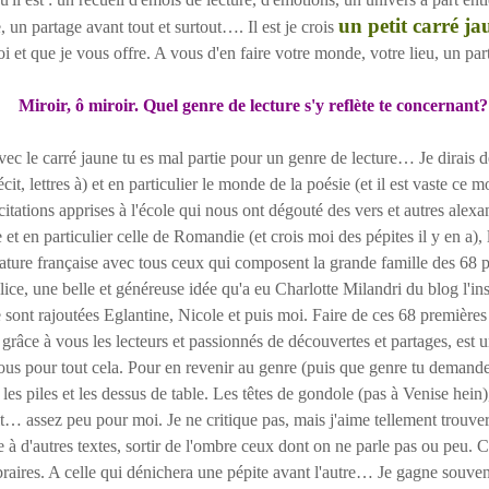
un petit carré ja
 un partage avant tout et surtout…. Il est je crois
i et que je vous offre. A vous d'en faire votre monde, votre lieu, un par
Miroir, ô miroir. Quel genre de lecture s'y reflète te concernant?
le carré jaune tu es mal partie pour un genre de lecture… Je dirais d
it, lettres à) et en particulier le monde de la poésie (et il est vaste ce 
citations apprises à l'école qui nous ont dégouté des vers et autres alexan
se et en particulier celle de Romandie (et crois moi des pépites il y en a),
rature française avec tous ceux qui composent la grande famille des 68 p
lice, une belle et généreuse idée qu'a eu Charlotte Milandri du blog l'ins
 sont rajoutées Eglantine, Nicole et puis moi. Faire de ces 68 premières 
 grâce à vous les lecteurs et passionnés de découvertes et partages, est 
ous pour tout cela. Pour en revenir au genre (puis que genre tu demandes
e les piles et les dessus de table. Les têtes de gondole (pas à Venise hein
t… assez peu pour moi. Je ne critique pas, mais j'aime tellement trouver 
e à d'autres textes, sortir de l'ombre ceux dont on ne parle pas ou peu. C'
braires. A celle qui dénichera une pépite avant l'autre… Je gagne souvent