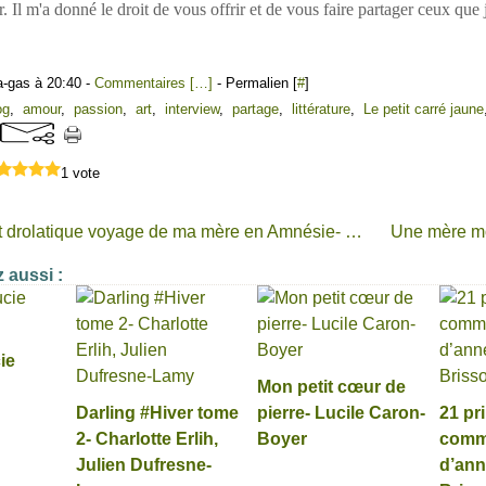
. Il m'a donné le droit de vous offrir et de vous faire partager ceux que 
a-gas à 20:40 -
Commentaires [
…
]
- Permalien [
#
]
og
,
amour
,
passion
,
art
,
interview
,
partage
,
littérature
,
Le petit carré jaune
1 vote
L’étrange et drolatique voyage de ma mère en Amnésie- Michel Mompontet
 aussi :
ie
Mon petit cœur de
Darling #Hiver tome
pierre- Lucile Caron-
21 pr
2- Charlotte Erlih,
Boyer
comme
Julien Dufresne-
d’ann