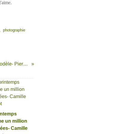
j'aime.
,
photographie
Une mère modèle- Pierre Linhart
intemps
 un million
ées- Camille