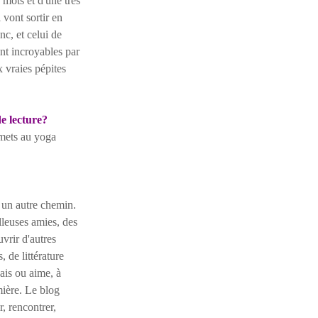
mots et d'une très
 vont sortir en
c, et celui de
nt incroyables par
x vraies pépites
de lecture?
mets au yoga
 un autre chemin.
lleuses amies, des
vrir d'autres
 de littérature
ais ou aime, à
mière. Le blog
, rencontrer,