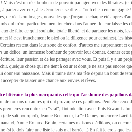
 ! Mais c'est un réel bonheur de pouvoir partager avec des libraires. (et i
ie, à parler avec eux, à les écouter et se dire… "ouh elle a encore gagné !"
tes, de récits ou images, nouvelles que j'organise chaque été auprès d'au
is qui m'ont particulièrement touchée dans l'année. Je leur laisse les cl
eux de faire ce qu'il souhaite, totale liberté, et de partager les mots, les
nt et là c'est franchement le pied ou la diligence pour certaines), les histo
Certains restent dans leur zone de confort, d'autres me surprennent et o
urs un délice, un immense bonheur de pouvoir leur donner, donner cette p
écriture, leur passion et de les partager avec vous. Et puis il y a un proj
échir, quelque chose qui me tient à cœur et dont je ne sais pas encore qu
lui donnerai naissance. Mais il traine dans ma tête depuis un bout de temp
ut accepter de laisser une chance aux envies et rêves.
re littéraire la plus marquante, celle qui t'as donné des papillons d
nt de romans ou autres qui ont provoqué ces papillons. Peut être ceux d
s premières rencontres en "vrai", l'intimidation avec. Puis Erwan Lahrer 
 (elle sait pourquoi), Jeanne Benameur, Loïc Demey ou encore Laetitia
manaud, Annie Ernaux, Bobin, certaines maisons d'éditions, ou encor
 (si je dois faire une liste je suis mal barrée...) En fait je crois que le