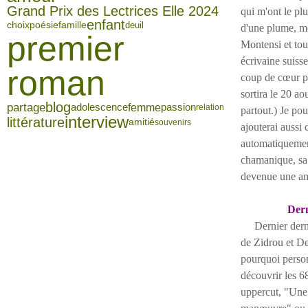
Grand Prix des Lectrices Elle 2024
qui m'ont le pl
enfant
famille
choix
poésie
deuil
d'une plume, moi
premier
Montensi et to
écrivaine suiss
roman
coup de cœur po
sortira le 20 a
blog
partage
femme
adolescence
passion
relation
partout.) Je pou
interview
littérature
amitié
souvenirs
ajouterai aussi
automatiquement
chamanique, sa 
devenue une ami
Dern
Dernier dernier
de Zidrou et D
pourquoi person
découvrir les 6
uppercut, "Une 