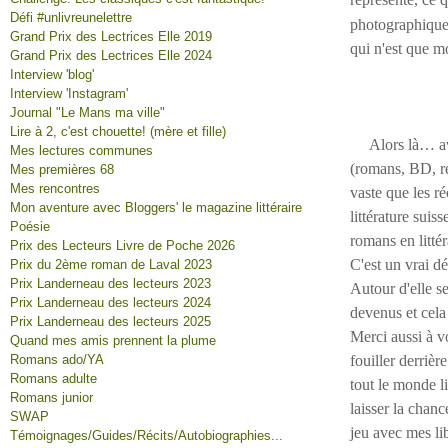
Défi #unlivreunelettre
photographique,
Grand Prix des Lectrices Elle 2019
qui n'est que mo
Grand Prix des Lectrices Elle 2024
Interview 'blog'
Interview 'Instagram'
Journal "Le Mans ma ville"
Lire à 2, c'est chouette! (mère et fille)
Alors là… avec 
Mes lectures communes
(romans, BD, réc
Mes premières 68
Mes rencontres
vaste que les ré
Mon aventure avec Bloggers' le magazine littéraire
littérature suis
Poésie
romans en litté
Prix des Lecteurs Livre de Poche 2026
C'est un vrai dé
Prix du 2ème roman de Laval 2023
Prix Landerneau des lecteurs 2023
Autour d'elle se
Prix Landerneau des lecteurs 2024
devenus et cela
Prix Landerneau des lecteurs 2025
Merci aussi à v
Quand mes amis prennent la plume
Romans ado/YA
fouiller derrièr
Romans adulte
tout le monde li
Romans junior
laisser la chanc
SWAP
jeu avec mes li
Témoignages/Guides/Récits/Autobiographies...