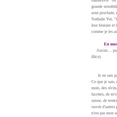
manœuvre" ou en
grande sensibil
aout prochain, 
Nathalie Yot, "
leur histoire et
comme je les a
En mode
Aucun… partout
illico)
Je ne sais pas 
Ce que je sais, 
mots, des récit
facettes, de m'o
suisse, de tent
ouvrir d'autres
n'est pas mon s