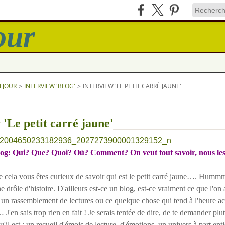
N JOUR
>
INTERVIEW 'BLOG'
>
INTERVIEW 'LE PETIT CARRÉ JAUNE'
 'Le petit carré jaune'
og: Qui? Que? Quoi? Où? Comment? On veut tout savoir, nous les
la vous êtes curieux de savoir qui est le petit carré jaune…. Hummm
e drôle d'histoire. D'ailleurs est-ce un blog, est-ce vraiment ce que l'on
 un rassemblement de lectures ou ce quelque chose qui tend à l'heure ac
 J'en sais trop rien en fait ! Je serais tentée de dire, de te demander plutô
u'il est : un recueil d'émois de lecture, d'émotions, un univers à part en