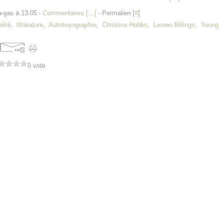
a-gas à 13:05 -
Commentaires [
…
]
- Permalien [
#
]
lité
,
littérature
,
Autoboyographie
,
Christina Hobbs
,
Lauren Billings
,
Young 
0 vote