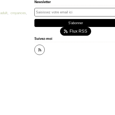
Newsletter
adult
,
croyances
,
Flux RSS
Suivez-moi