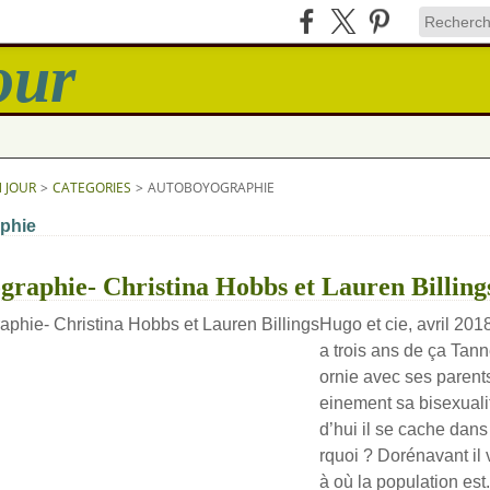
N JOUR
>
CATEGORIES
>
AUTOBOYOGRAPHIE
phie
raphie- Christina Hobbs et Lauren Billing
Hugo et cie, avril 201
a trois ans de ça Tanne
ornie avec ses parents
einement sa bisexuali
d’hui il se cache dan
rquoi ? Dorénavant il v
à où la population est.