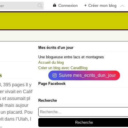
Connexion
+
Créer mon blog
Mes écrits d'un jour
Une blogueuse entre lacs et montagnes
Accueil du blog
Créer un blog avec CanalBlog
s
Suivre mes_ecrits_dun_jour
Page Facebook
8, 395 pages Il y
r vivait en Calif
 et assumait pl
Recherche
té mais aujour
s un placard. Pou
it dans l’Utah, l
..