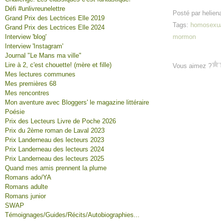
Défi #unlivreunelettre
Posté par helien
Grand Prix des Lectrices Elle 2019
Tags:
homosexua
Grand Prix des Lectrices Elle 2024
Interview 'blog'
mormon
Interview 'Instagram'
Journal "Le Mans ma ville"
Lire à 2, c'est chouette! (mère et fille)
Vous aimez ?
Mes lectures communes
Mes premières 68
Mes rencontres
Mon aventure avec Bloggers' le magazine littéraire
Poésie
Prix des Lecteurs Livre de Poche 2026
Prix du 2ème roman de Laval 2023
Prix Landerneau des lecteurs 2023
Prix Landerneau des lecteurs 2024
Prix Landerneau des lecteurs 2025
Quand mes amis prennent la plume
Romans ado/YA
Romans adulte
Romans junior
SWAP
Témoignages/Guides/Récits/Autobiographies...