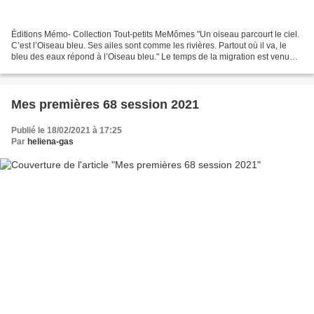
Éditions Mémo- Collection Tout-petits MeMômes "Un oiseau parcourt le ciel.
C’est l’Oiseau bleu. Ses ailes sont comme les rivières. Partout où il va, le
bleu des eaux répond à l’Oiseau bleu." Le temps de la migration est venu
pour les hirondelles. Elles...
Mes premières 68 session 2021
Publié le 18/02/2021 à 17:25
Par
heliena-gas