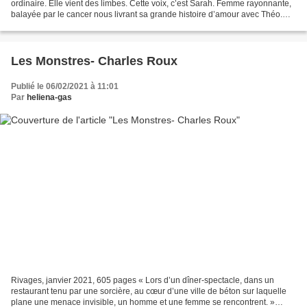
ordinaire. Elle vient des limbes. Cette voix, c’est Sarah. Femme rayonnante,
balayée par le cancer nous livrant sa grande histoire d’amour avec Théo.
Elle, le moineau, persuadée...
Les Monstres- Charles Roux
Publié le 06/02/2021 à 11:01
Par
heliena-gas
Rivages, janvier 2021, 605 pages « Lors d’un dîner-spectacle, dans un
restaurant tenu par une sorcière, au cœur d’une ville de béton sur laquelle
plane une menace invisible, un homme et une femme se rencontrent. »