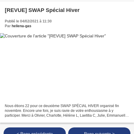
[REVUE] SWAP Spécial Hiver
Publié le 04/02/2021 à 11:30
Par
heliena-gas
Nous étions 22 pour ce deuxième SWAP SPÉCIAL HIVER organisé fin
novembre. Encore une fois, je suis ravie de votre enthousiasme à y
participer. Merci à Olivier, Charlotte, Hélène L, Laetitia C, Julie, Emmanuelle,
Sabine, Hélène D, Emilie T, Emilie Z, Laetitia...
< Page précédente
Page suivante >