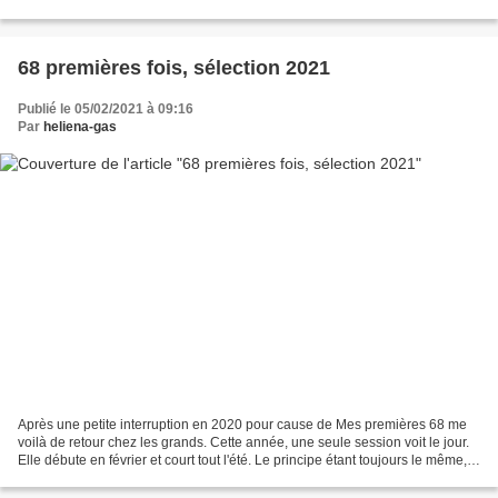
Juste ça ? Sur 605 pages ? OK l’auteur...
68 premières fois, sélection 2021
Publié le 05/02/2021 à 09:16
Par
heliena-gas
Après une petite interruption en 2020 pour cause de Mes premières 68 me
voilà de retour chez les grands. Cette année, une seule session voit le jour.
Elle débute en février et court tout l'été. Le principe étant toujours le même,
lire les romans sélectionnés...