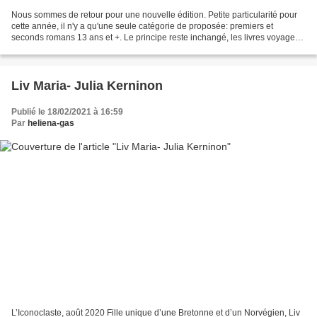
Nous sommes de retour pour une nouvelle édition. Petite particularité pour
cette année, il n'y a qu'une seule catégorie de proposée: premiers et
seconds romans 13 ans et +. Le principe reste inchangé, les livres voyagent
entre les lecteurs participants...
Liv Maria- Julia Kerninon
Publié le 18/02/2021 à 16:59
Par
heliena-gas
L’Iconoclaste, août 2020 Fille unique d’une Bretonne et d’un Norvégien, Liv