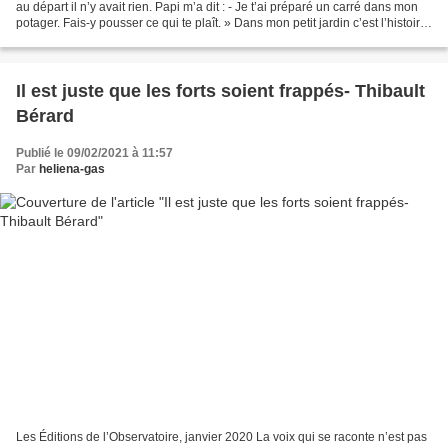
au départ il n’y avait rien. Papi m’a dit : - Je t’ai préparé un carré dans mon
potager. Fais-y pousser ce qui te plaît. » Dans mon petit jardin c’est l’histoire
d’une petite...
Il est juste que les forts soient frappés- Thibault
Bérard
Publié le 09/02/2021 à 11:57
Par
heliena-gas
Les Éditions de l’Observatoire, janvier 2020 La voix qui se raconte n’est pas