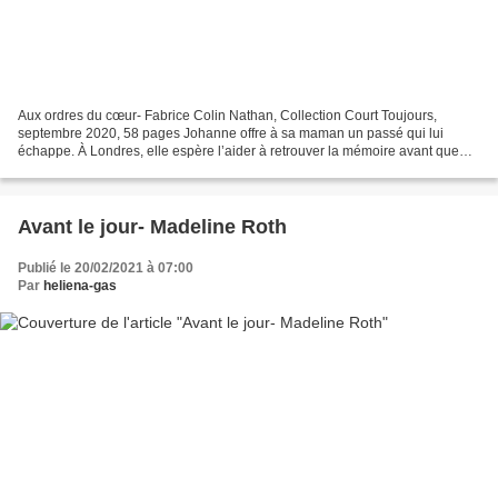
Aux ordres du cœur- Fabrice Colin Nathan, Collection Court Toujours,
septembre 2020, 58 pages Johanne offre à sa maman un passé qui lui
échappe. À Londres, elle espère l’aider à retrouver la mémoire avant que
l’Alzheimer ne la fasse sombrer définitivement....
Avant le jour- Madeline Roth
Publié le 20/02/2021 à 07:00
Par
heliena-gas