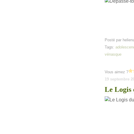
Posté par helien
Tags:
adolescen
vénasque
Vous aimez ?
19 septembre 2
Le Logis