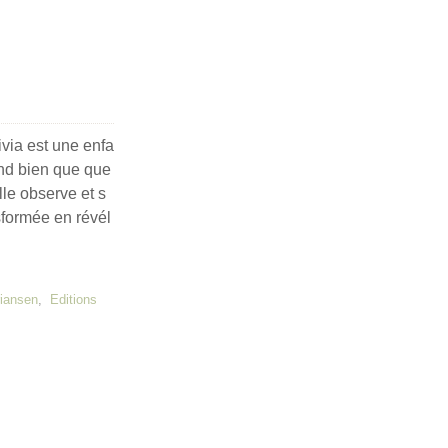
via est une enfa
end bien que que
le observe et s
nsformée en révél
riansen
,
Editions