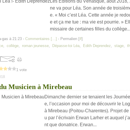
Les Éditions du Vénasque, août 2018,
ne va pour Léa. Son année de troisième
e. « Moi c’est Léa. Cette année je redo
e et ça me tue : ma vie est pourrie. » El
missaire de certaines filles du collège..
a-gas à 21:23 -
Commentaires [
…
]
- Permalien [
#
]
ce
,
collège
,
roman jeunesse
,
Dépasse-toi Léa
,
Edith Deprendez
,
stage
,
t
1 vote
018
 du Musicien à Mirebeau
Dimanche dernier se tenaient les Journée
e, l’occasion pour moi de découvrir le Lo
à Mirebeau (Poitou-Charentes). Projet de 
u par l’écrivain Erwan Larher et auquel j’a
nt que donatrice. Erwan...