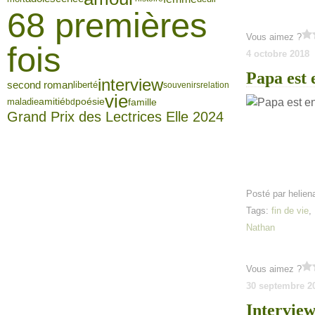
68 premières
Vous aimez ?
fois
4 octobre 2018
Papa est 
interview
second roman
liberté
souvenirs
relation
vie
famille
maladie
amitié
poésie
bd
Grand Prix des Lectrices Elle 2024
Posté par helien
Tags:
fin de vie
Nathan
Vous aimez ?
30 septembre 2
Interview 