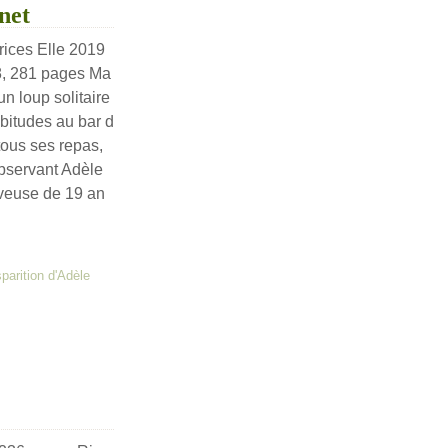
net
rices Elle 2019
8, 281 pages Ma
n loup solitaire
abitudes au bar d
 tous ses repas,
bservant Adèle
rveuse de 19 an
sparition d'Adèle