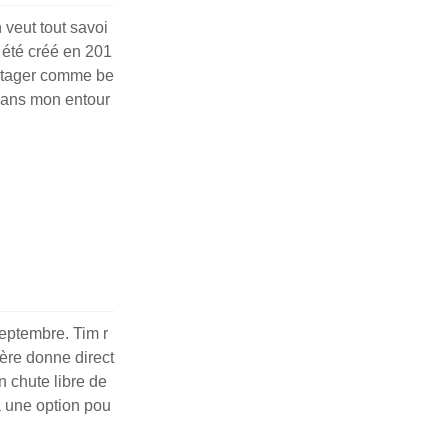
eut tout savoi
a été créé en 201
artager comme be
 dans mon entour
eptembre. Tim r
ère donne direct
n chute libre de
 à une option pou