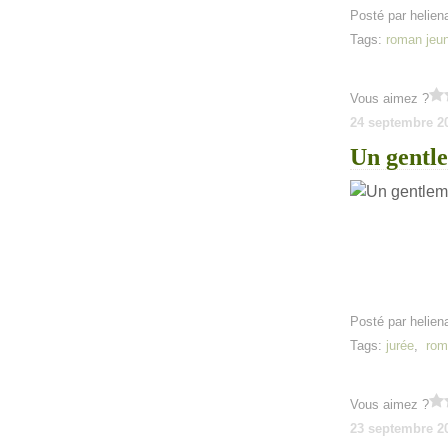
Posté par helien
Tags:
roman jeu
Vous aimez ?
24 septembre 2
Un gentl
Posté par helien
Tags:
jurée
,
rom
Vous aimez ?
23 septembre 2