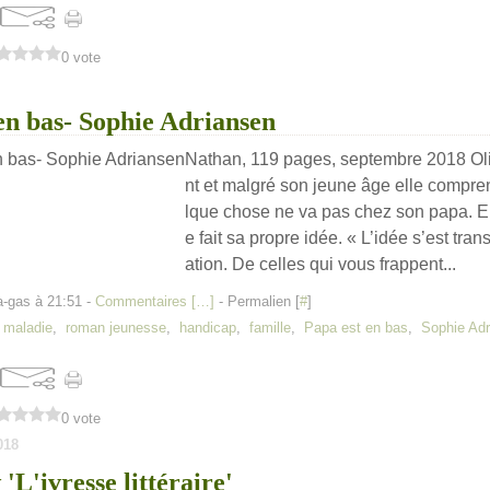
0 vote
en bas- Sophie Adriansen
Nathan, 119 pages, septembre 2018 Oli
nt et malgré son jeune âge elle compr
lque chose ne va pas chez son papa. El
e fait sa propre idée. « L’idée s’est tra
ation. De celles qui vous frappent...
a-gas à 21:51 -
Commentaires [
…
]
- Permalien [
#
]
,
maladie
,
roman jeunesse
,
handicap
,
famille
,
Papa est en bas
,
Sophie Ad
0 vote
018
'L'ivresse littéraire'