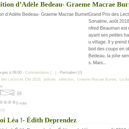
rition d’Adèle Bedeau- Graeme Macrae Bur
Grand Prix des Lect
Sonatine, août 201
nfred Beauman est u
ayant ses petites h
u village. Il y prend
boit des coups en o
Bedeau, la jolie se
s. Mais...
a-gas à 09:00 -
Commentaires [
…
]
- Permalien [
#
]
 des Lectrices Elle 2019
,
policier
,
sélection
,
Graeme Macrae Burnet
,
La di
ne
0 vote
018
oi Léa !- Édith Deprendez