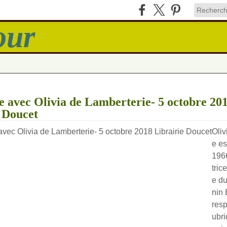
 avec Olivia de Lamberterie- 5 octobre 20
 Doucet
Oliv
e es
1966
tric
e d
nin 
resp
ubri