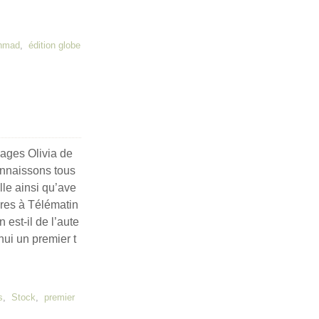
hmad
,
édition globe
pages Olivia de
onnaissons tous
lle ainsi qu’ave
ires à Télématin
 est-il de l’aute
’hui un premier t
s
,
Stock
,
premier