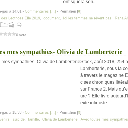
onfisquera son...
a-gas à 14:01 -
Commentaires [
…
]
- Permalien [
#
]
 des Lectrices Elle 2019
,
document
,
Ici les femmes ne rêvent pas
,
Rana A
0 vote
es mes sympathies- Olivia de Lamberterie
Stock, août 2018, 254 
Lamberterie, nous la c
à travers le magazine E
c ses chroniques littéra
sur France 2. Mais qu’en
ure ? Elle livre aujourd
exte intimiste....
a-gas à 15:38 -
Commentaires [
…
]
- Permalien [
#
]
venirs
,
suicide
,
famille
,
Olivia de Lamberterie
,
Avec toutes mes sympathie