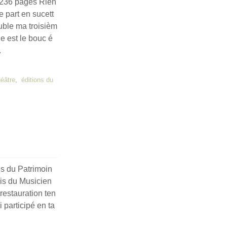
 236 pages Rien
 part en sucett
uble ma troisièm
le est le bouc é
.
héâtre
,
éditions du
s du Patrimoin
gis du Musicien
restauration ten
i participé en ta