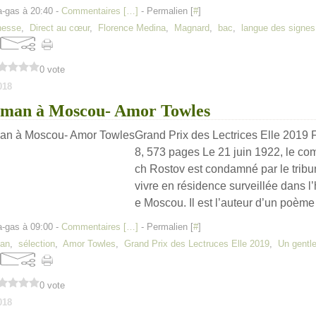
a-gas à 20:40 -
Commentaires [
…
]
- Permalien [
#
]
nesse
,
Direct au cœur
,
Florence Medina
,
Magnard
,
bac
,
langue des signes
0 vote
018
eman à Moscou- Amor Towles
Grand Prix des Lectrices Elle 2019 
8, 573 pages Le 21 juin 1922, le com
ch Rostov est condamné par le tribu
vivre en résidence surveillée dans l’
e Moscou. Il est l’auteur d’un poème
a-gas à 09:00 -
Commentaires [
…
]
- Permalien [
#
]
an
,
sélection
,
Amor Towles
,
Grand Prix des Lectruces Elle 2019
,
Un gentl
0 vote
018