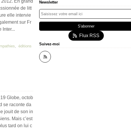
s 2012. En grand
Newsletter
ssionnée de litt
ure elle intervie
galement sur Fr
 Inter...
Flux RSS
Suivez-moi
mpathies
,
éditions
019 Globe, octob
 se raconte da
le jouit de son in
iens. Mais c’est
us tard on lui c