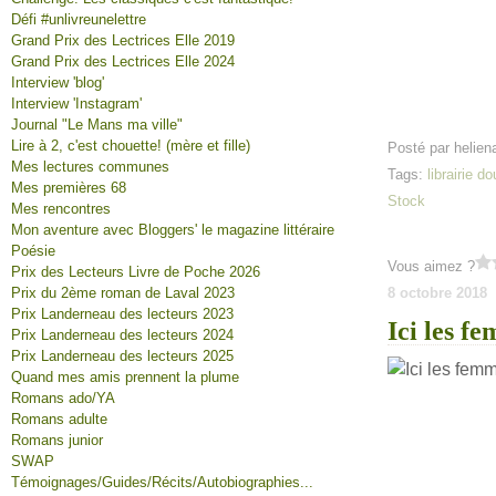
Défi #unlivreunelettre
Grand Prix des Lectrices Elle 2019
Grand Prix des Lectrices Elle 2024
Interview 'blog'
Interview 'Instagram'
Journal "Le Mans ma ville"
Lire à 2, c'est chouette! (mère et fille)
Posté par helien
Mes lectures communes
Tags:
librairie d
Mes premières 68
Stock
Mes rencontres
Mon aventure avec Bloggers' le magazine littéraire
Poésie
Vous aimez ?
Prix des Lecteurs Livre de Poche 2026
Prix du 2ème roman de Laval 2023
8 octobre 2018
Prix Landerneau des lecteurs 2023
Ici les f
Prix Landerneau des lecteurs 2024
Prix Landerneau des lecteurs 2025
Quand mes amis prennent la plume
Romans ado/YA
Romans adulte
Romans junior
SWAP
Témoignages/Guides/Récits/Autobiographies...