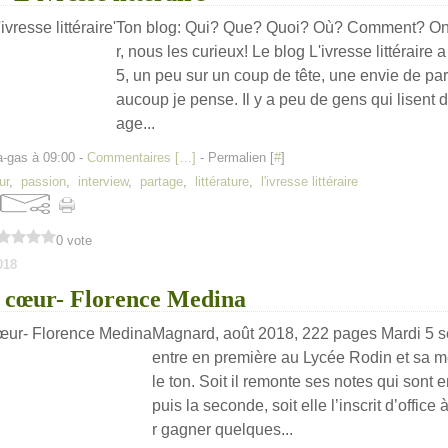
Ton blog: Qui? Que? Quoi? Où? Comment? On v
r, nous les curieux! Le blog L'ivresse littéraire 
5, un peu sur un coup de tête, une envie de p
aucoup je pense. Il y a peu de gens qui lisent
age...
a-gas à 09:00 -
Commentaires [
…
]
- Permalien [
#
]
ur
,
passion
,
interview
,
partage
,
littérature
,
l'ivresse littéraire
0 vote
018
u cœur- Florence Medina
Magnard, août 2018, 222 pages Mardi 5 s
entre en première au Lycée Rodin et sa m
le ton. Soit il remonte ses notes qui sont e
puis la seconde, soit elle l’inscrit d’office
r gagner quelques...