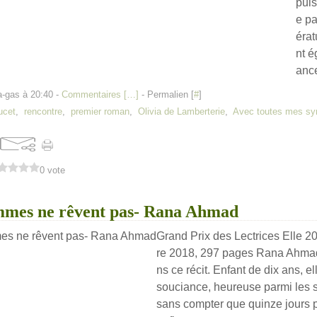
pui
e pa
érat
nt é
ance
a-gas à 20:40 -
Commentaires [
…
]
- Permalien [
#
]
oucet
,
rencontre
,
premier roman
,
Olivia de Lamberterie
,
Avec toutes mes sy
0 vote
emmes ne rêvent pas- Rana Ahmad
Grand Prix des Lectrices Elle 2
re 2018, 297 pages Rana Ahmad
ns ce récit. Enfant de dix ans, el
souciance, heureuse parmi les s
sans compter que quinze jours pl