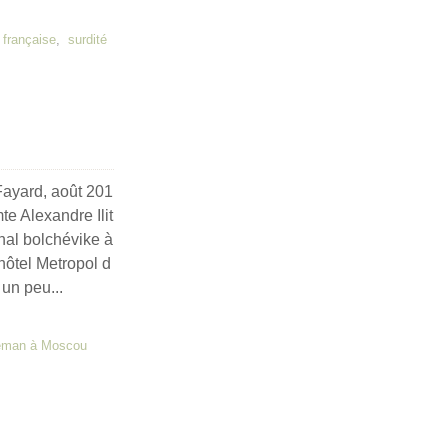
 française
,
surdité
Fayard, août 201
te Alexandre Ilit
nal bolchévike à
hôtel Metropol d
 un peu...
eman à Moscou