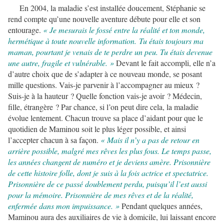
En 2004, la maladie s’est installée doucement, Stéphanie se
rend compte qu’une nouvelle aventure débute pour elle et son
entourage.
« Je mesurais le fossé entre la réalité et ton monde,
hermétique à toute nouvelle information. Tu étais toujours ma
maman, pourtant je venais de te perdre un peu. Tu étais devenue
une autre, fragile et vulnérable. »
Devant le fait accompli, elle n’a
d’autre choix que de s’adapter à ce nouveau monde, se posant
mille questions. Vais-je parvenir à l’accompagner au mieux ?
Suis-je à la hauteur ? Quelle fonction vais-je avoir ? Médecin,
fille, étrangère ? Par chance, si l’on peut dire cela, la maladie
évolue lentement. Chacun trouve sa place d’aidant pour que le
quotidien de Maminou soit le plus léger possible, et ainsi
l’accepter chacun à sa façon.
« Mais il n’y a pas de retour en
arrière possible, malgré mes rêves les plus fous. Le temps passe,
les années changent de numéro et je deviens amère. Prisonnière
de cette histoire folle, dont je suis à la fois actrice et spectatrice.
Prisonnière de ce passé doublement perdu, puisqu’il l’est aussi
pour la mémoire. Prisonnière de mes rêves et de la réalité,
enfermée dans mon impuissance. »
Pendant quelques années,
Maminou aura des auxiliaires de vie à domicile, lui laissant encore