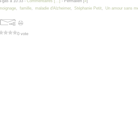
a-gas à 10:33 -
Commentaires [
…
]
- Permalien [
#
]
moignage
,
famille
,
maladie d'Alzheimer
,
Stéphanie Petit
,
Un amour sans m
0 vote