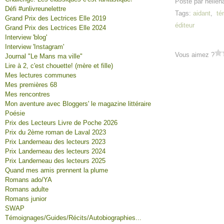
Posté par helien
Défi #unlivreunelettre
Tags:
aidant
,
té
Grand Prix des Lectrices Elle 2019
éditeur
Grand Prix des Lectrices Elle 2024
Interview 'blog'
Interview 'Instagram'
Vous aimez ?
Journal "Le Mans ma ville"
Lire à 2, c'est chouette! (mère et fille)
Mes lectures communes
Mes premières 68
Mes rencontres
Mon aventure avec Bloggers' le magazine littéraire
Poésie
Prix des Lecteurs Livre de Poche 2026
Prix du 2ème roman de Laval 2023
Prix Landerneau des lecteurs 2023
Prix Landerneau des lecteurs 2024
Prix Landerneau des lecteurs 2025
Quand mes amis prennent la plume
Romans ado/YA
Romans adulte
Romans junior
SWAP
Témoignages/Guides/Récits/Autobiographies...