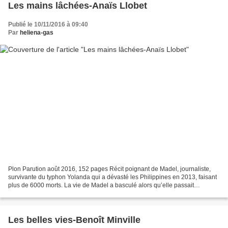
Les mains lâchées-Anaïs Llobet
Publié le 10/11/2016 à 09:40
Par
heliena-gas
Plon Parution août 2016, 152 pages Récit poignant de Madel, journaliste,
survivante du typhon Yolanda qui a dévasté les Philippines en 2013, faisant
plus de 6000 morts. La vie de Madel a basculé alors qu’elle passait
quelques jours dans la maison de son...
Les belles vies-Benoît Minville