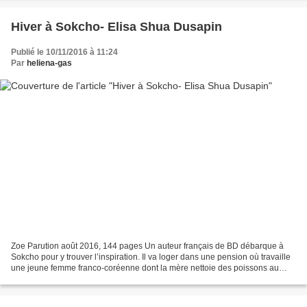
Hiver à Sokcho- Elisa Shua Dusapin
Publié le 10/11/2016 à 11:24
Par
heliena-gas
Zoe Parution août 2016, 144 pages Un auteur français de BD débarque à
Sokcho pour y trouver l’inspiration. Il va loger dans une pension où travaille
une jeune femme franco-coréenne dont la mère nettoie des poissons au
marché du port. Intriguée par cet...