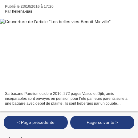
Publié le 23/10/2016 à 17:20
Par
heliena-gas
Sarbacane Parution octobre 2016, 272 pages Vasco et Djib, amis
inséparables sont envoyés en pension pour l’été par leurs parents suite à
une bagarre avec dépôt de plainte. Ils sont hébergés par un couple
accueillant des enfants de la DDASS, leur mission...
< Page précédente
Page suivante >