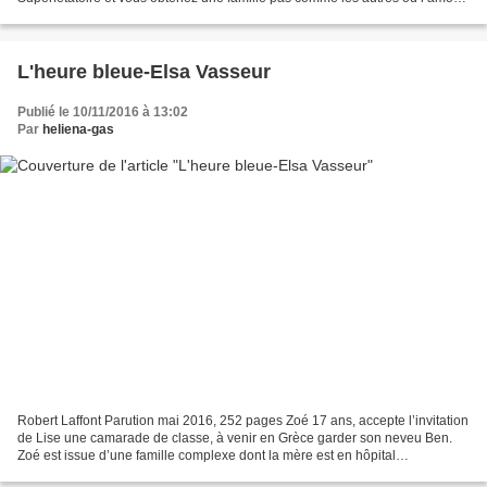
et la folie font son quotidien....
L'heure bleue-Elsa Vasseur
Publié le 10/11/2016 à 13:02
Par
heliena-gas
Robert Laffont Parution mai 2016, 252 pages Zoé 17 ans, accepte l’invitation
de Lise une camarade de classe, à venir en Grèce garder son neveu Ben.
Zoé est issue d’une famille complexe dont la mère est en hôpital
psychiatrique, tandis que Lise vit dans...