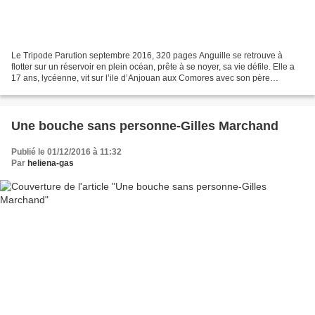
Le Tripode Parution septembre 2016, 320 pages Anguille se retrouve à
flotter sur un réservoir en plein océan, prête à se noyer, sa vie défile. Elle a
17 ans, lycéenne, vit sur l’ile d’Anjouan aux Comores avec son père
Connaît-Tout, pêcheur et veuf, et...
Une bouche sans personne-Gilles Marchand
Publié le 01/12/2016 à 11:32
Par
heliena-gas