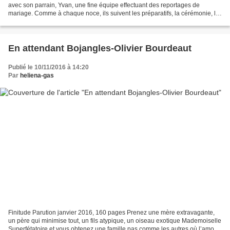
avec son parrain, Yvan, une fine équipe effectuant des reportages de
mariage. Comme à chaque noce, ils suivent les préparatifs, la cérémonie, le
repas,… une machine bien huilée....
En attendant Bojangles-Olivier Bourdeaut
Publié le 10/11/2016 à 14:20
Par
heliena-gas
Finitude Parution janvier 2016, 160 pages Prenez une mère extravagante,
un père qui minimise tout, un fils atypique, un oiseau exotique Mademoiselle
Superfétatoire et vous obtenez une famille pas comme les autres où l’amour