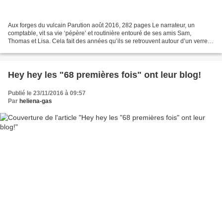
Aux forges du vulcain Parution août 2016, 282 pages Le narrateur, un
comptable, vit sa vie ‘pépère’ et routinière entouré de ses amis Sam,
Thomas et Lisa. Cela fait des années qu’ils se retrouvent autour d’un verre
au bar de Lisa tous les soirs. Mais...
Hey hey les "68 premières fois" ont leur blog!
Publié le 23/11/2016 à 09:57
Par
heliena-gas