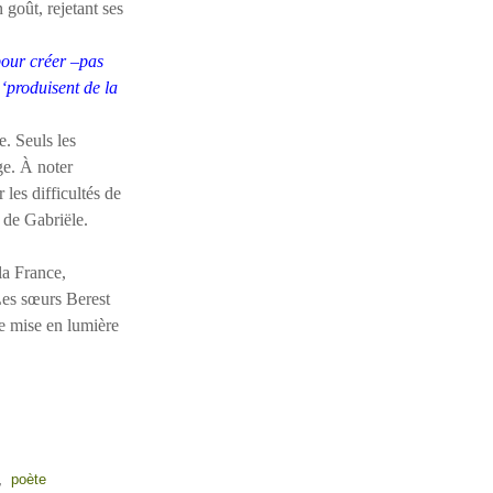
goût, rejetant ses
pour créer –pas
‘produisent de la
. Seuls les
ge. À noter
les difficultés de
r de Gabriële.
a France,
Les sœurs Berest
e mise en lumière
,
poète