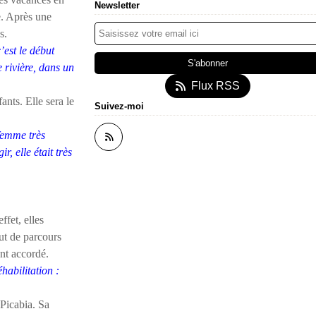
Newsletter
re. Après une
s.
’est le début
 rivière, dans un
Flux RSS
ants. Elle sera le
Suivez-moi
 femme très
, elle était très
fet, elles
out de parcours
ent accordé.
habilitation :
Picabia. Sa