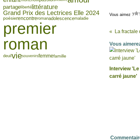
littérature
partage
liberté
Grand Prix des Lectrices Elle 2024
Vous aimez ?
rencontre
adolescence
poésie
roman
maladie
premier
La fractale 
roman
Vous aimerez
vie
femme
famille
deuil
souvenirs
Interview 'Le 
carré jaune'
Commentair