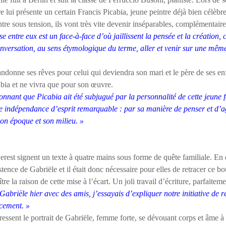
re lui présente un certain Francis Picabia, jeune peintre déjà bien célèb
tre sous tension, ils vont très vite devenir inséparables, complémentaire
e entre eux est un face-à-face d’où jaillissent la pensée et la création, c
onversation, au sens étymologique du terme, aller et venir sur une même
andonne
ses rêves pour celui qui deviendra son mari et le père de ses enf
bia et ne vivra que pour son œuvre.
étonnant que Picabia ait été subjugué par la personnalité de cette jeune
ne indépendance d’esprit remarquable : par sa manière de penser et d’agir
on époque et son milieu. »
t signent un texte à quatre mains sous forme de quête familiale. En ef
stence de Gabriële et il était donc nécessaire pour elles de retracer ce b
re la raison de cette mise à l’écart. Un joli travail d’écriture, parfaitem
Gabriële hier avec des amis, j’essayais d’expliquer notre initiative de ré
acement. »
sent le portrait de Gabriële, femme forte, se dévouant corps et âme à 