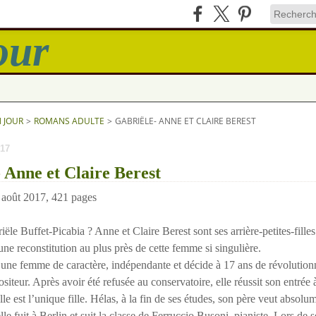
N JOUR
>
ROMANS ADULTE
>
GABRIËLE- ANNE ET CLAIRE BEREST
17
 Anne et Claire Berest
 août 2017, 421 pages
e Buffet-Picabia ? Anne et Claire Berest sont ses arrière-petites-filles 
 une reconstitution au plus près de cette femme si singulière.
ne femme de caractère, indépendante et décide à 17 ans de révolution
iteur. Après avoir été refusée au conservatoire, elle réussit son entrée 
e est l’unique fille. Hélas, à la fin de ses études, son père veut absolum
lle fuit à Berlin et suit la classe de Ferruccio Busoni, pianiste. Lors de