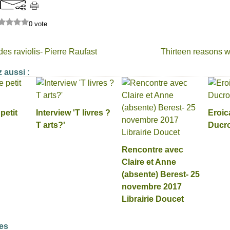
0 vote
des raviolis- Pierre Raufast
Thirteen reasons w
 aussi :
petit
Interview 'T livres ?
Eroic
T arts?'
Ducro
Rencontre avec
Claire et Anne
(absente) Berest- 25
novembre 2017
Librairie Doucet
es