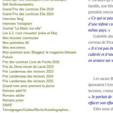
Défi #unlivreunelettre
famille, son frè
Grand Prix des Lectrices Elle 2019
première rencon
Grand Prix des Lectrices Elle 2024
« Ce qui se pass
Interview 'blog'
Interview 'Instagram'
d’une infinie c
Journal "Le Mans ma ville"
même pays. »
Lire à 2, c'est chouette! (mère et fille)
Gabriële
ab
Mes lectures communes
cerveau de Pica
Mes premières 68
Mes rencontres
« Il n’est pas 
Mon aventure avec Bloggers' le magazine littéraire
cultivée et d’u
Poésie
en avance sur s
Prix des Lecteurs Livre de Poche 2026
Prix du 2ème roman de Laval 2023
Prix Landerneau des lecteurs 2023
Prix Landerneau des lecteurs 2024
Les sœurs Beres
Prix Landerneau des lecteurs 2025
ignoraient l’exi
Quand mes amis prennent la plume
inconnu, connaît
Romans ado/YA
Romans adulte
« Je parlais de 
Romans junior
effacer son eff
SWAP
Elles nous dres
Témoignages/Guides/Récits/Autobiographies...