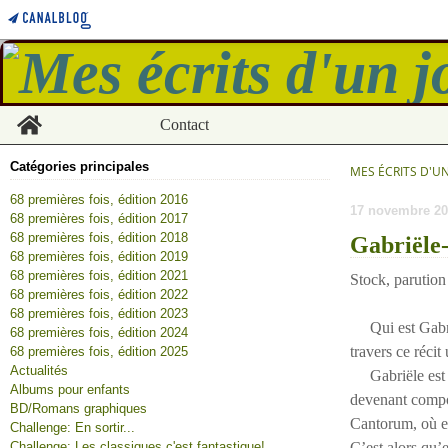
Home
Contact
Catégories principales
MES ÉCRITS D'U
68 premières fois, édition 2016
17 novembre 20
68 premières fois, édition 2017
68 premières fois, édition 2018
Gabriële-
68 premières fois, édition 2019
68 premières fois, édition 2021
Stock, parution
68 premières fois, édition 2022
68 premières fois, édition 2023
Qui est Gabriël
68 premières fois, édition 2024
travers ce récit
68 premières fois, édition 2025
Actualités
Gabriële est u
Albums pour enfants
devenant compos
BD/Romans graphiques
Cantorum, où ell
Challenge: En sortir...
Challenge: Les classiques c'est fantastique!
C’est alors qu’e