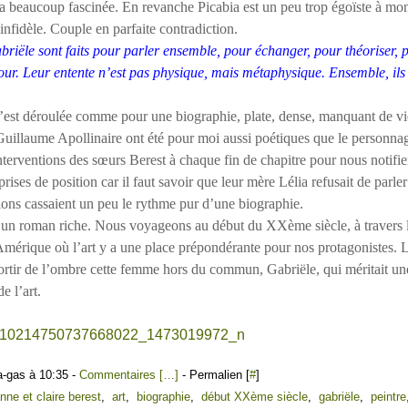
a beaucoup fascinée. En revanche Picabia est un peu trop égoïste à mon 
 infidèle. Couple en parfaite contradiction.
briële sont faits pour parler ensemble, pour échanger, pour théoriser, 
our. Leur entente n’est pas physique, mais métaphysique. Ensemble, ils 
st déroulée comme pour une biographie, plate, dense, manquant de vie
uillaume Apollinaire ont été pour moi aussi poétiques que le personna
nterventions des sœurs Berest à chaque fin de chapitre pour nous notifier 
prises de position car il faut savoir que leur mère Lélia refusait de parle
ions cassaient un peu le rythme pur d’une biographie.
n roman riche. Nous voyageons au début du XXème siècle, à travers l
Amérique où l’art y a une place prépondérante pour nos protagonistes. 
ortir de l’ombre cette femme hors du commun, Gabriële, qui méritait un
e l’art.
a-gas à 10:35 -
Commentaires [
…
]
- Permalien [
#
]
nne et claire berest
,
art
,
biographie
,
début XXème siècle
,
gabriële
,
peintre