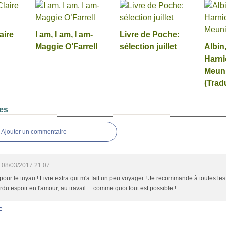
aire
I am, I am, I am-
Livre de Poche:
Maggie O’Farrell
sélection juillet
Albin
Harni
Meun
(Trad
es
Ajouter un commentaire
08/03/2017 21:07
pour le tuyau ! Livre extra qui m'a fait un peu voyager ! Je recommande à toutes le
rdu espoir en l'amour, au travail ... comme quoi tout est possible !
e