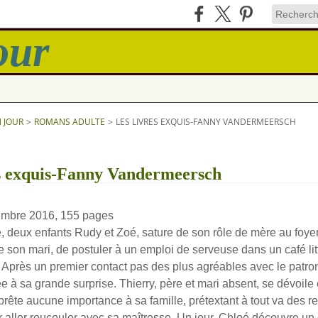
N JOUR
>
ROMANS ADULTE
>
LES LIVRES EXQUIS-FANNY VANDERMEERSCH
es exquis-Fanny Vandermeersch
embre 2016, 155 pages
, deux enfants Rudy et Zoé, sature de son rôle de mère au foyer
e son mari, de postuler à un emploi de serveuse dans un café lit
’. Après un premier contact pas des plus agréables avec le patr
 à sa grande surprise. Thierry, père et mari absent, se dévoile
 prête aucune importance à sa famille, prétextant à tout va des 
r aller roucouler avec sa maîtresse. Un jour, Chloé découvre un 