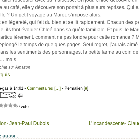
e au café, elle y découvre son portait à plusieurs reprises. Qui 
elle ? Un petit voyage au Maroc s’impose alors.
 en légèreté, qui fait du bien et se lit rapidement. Chacun des 
, ils font évoluer Chloé dans sa quête familiale. Et puis, le Ma
 particulièrement, comment ne pas fondre pour cette romance ? M
replongé le temps de quelques pages. Seul regret, j’aurais aimé
ans les sentiments des personnages, la petite larme au coin de l
r….mais !
'achat sur Amazon
a-gas à 14:01 -
Commentaires [
…
]
- Permalien [
#
]
0 vote
ion- Jean-Paul Dubois
L’incandescente- Clau
 aussi :