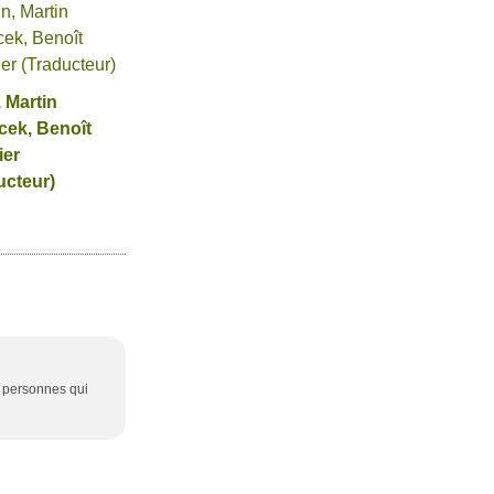
, Martin
cek, Benoît
ier
ucteur)
s personnes qui