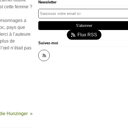
Newsletter
est cette femme ?
personnages a
roc, pays que
erci à l’auteure
Flux RSS
 plus de
Suivez-moi
’œil n’était pas
die Hunzinger