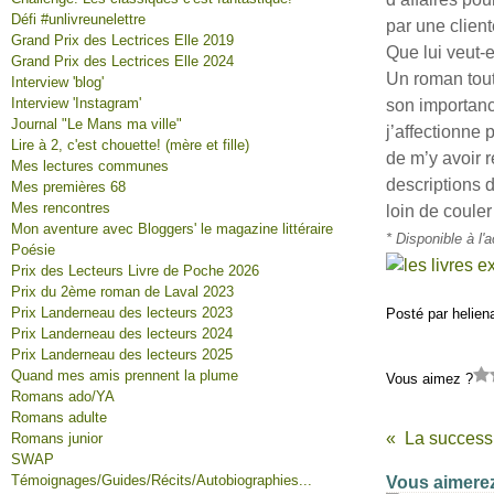
Défi #unlivreunelettre
par une client
Grand Prix des Lectrices Elle 2019
Que lui veut-
Grand Prix des Lectrices Elle 2024
Un roman tout
Interview 'blog'
Interview 'Instagram'
son importance
Journal "Le Mans ma ville"
j’affectionne
Lire à 2, c'est chouette! (mère et fille)
de m’y avoir 
Mes lectures communes
descriptions d
Mes premières 68
Mes rencontres
loin de coule
Mon aventure avec Bloggers' le magazine littéraire
* Disponible à l
Poésie
Prix des Lecteurs Livre de Poche 2026
Prix du 2ème roman de Laval 2023
Prix Landerneau des lecteurs 2023
Posté par helien
Prix Landerneau des lecteurs 2024
Prix Landerneau des lecteurs 2025
Quand mes amis prennent la plume
Vous aimez ?
Romans ado/YA
Romans adulte
La success
Romans junior
SWAP
Témoignages/Guides/Récits/Autobiographies...
Vous aimerez