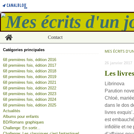
Home
Contact
Catégories principales
MES ÉCRITS D'U
68 premières fois, édition 2016
26 janvier 2017
68 premières fois, édition 2017
68 premières fois, édition 2018
Les livr
68 premières fois, édition 2019
68 premières fois, édition 2021
Librinova
68 premières fois, édition 2022
Parution nov
68 premières fois, édition 2023
Chloé, mariée
68 premières fois, édition 2024
dans le dos d
68 premières fois, édition 2025
Actualités
livres exquis
Albums pour enfants
est embauchée
BD/Romans graphiques
infidèle et ne
Challenge: En sortir...
Challenge: Les classiques c'est fantastique!
d’affaires pou