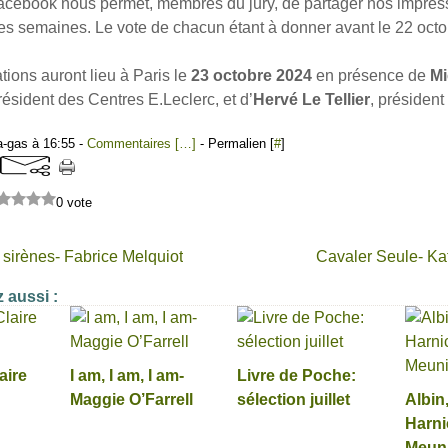
cebook nous permet, membres du jury, de partager nos impress
des semaines. Le vote de chacun étant à donner avant le 22 oct
tions auront lieu à Paris le
23 octobre 2024
en présence de
Mi
président des Centres E.Leclerc, et d’
Hervé Le Tellier
, président
a-gas à 16:55 -
Commentaires [
…
]
- Permalien [
#
]
0 vote
 sirènes- Fabrice Melquiot
Cavaler Seule- Ka
 aussi :
aire
I am, I am, I am-
Livre de Poche:
Maggie O’Farrell
sélection juillet
Albin
Harni
Meun