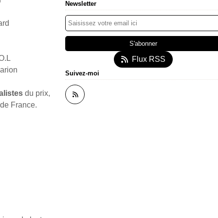
Newsletter
ard
.O.L
Flux RSS
arion
Suivez-moi
alistes
du prix,
de France.