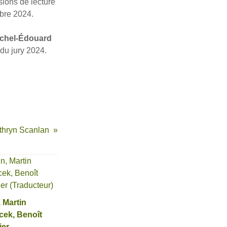
ions de lecture
obre 2024.
chel-Édouard
 du jury 2024.
thryn Scanlan
, Martin
cek, Benoît
ier