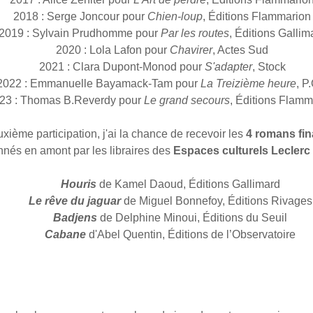
2018 : Serge Joncour pour
Chien-loup
, Éditions Flammarion
2019 : Sylvain Prudhomme pour
Par les routes
, Éditions Gallim
2020 : Lola Lafon pour
Chavirer
, Actes Sud
2021 : Clara Dupont-Monod pour
S'adapter
, Stock
2022 : Emmanuelle Bayamack-Tam pour
La Treizième heure
, P
23 : Thomas B.Reverdy pour
Le grand secours
, Éditions Flamm
ième participation, j'ai la chance de recevoir les
4 romans fin
nnés en amont par les libraires des
Espaces culturels Leclerc
Houris
de Kamel Daoud, Éditions Gallimard
Le rêve du jaguar
de Miguel Bonnefoy, Éditions Rivages
Badjens
de Delphine Minoui, Éditions du Seuil
Cabane
d'Abel Quentin, Éditions de l’Observatoire