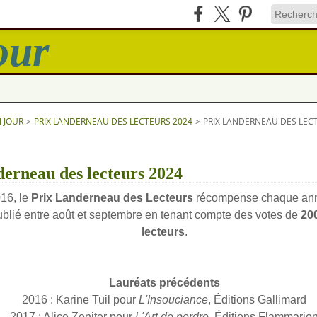
N JOUR
>
PRIX LANDERNEAU DES LECTEURS 2024
>
PRIX LANDERNEAU DES LEC
erneau des lecteurs 2024
16, le
Prix Landerneau des Lecteurs
récompense chaque an
ublié entre août et septembre en tenant compte des votes de
200
lecteurs
.
Lauréats précédents
2016 : Karine Tuil pour
L'Insouciance
, Éditions Gallimard
2017 : Alice Zeniter pour
L'Art de perdre
, Éditions Flammario