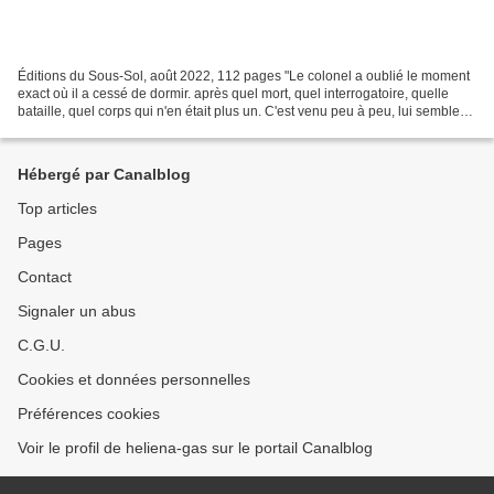
Éditions du Sous-Sol, août 2022, 112 pages "Le colonel a oublié le moment
exact où il a cessé de dormir. après quel mort, quel interrogatoire, quelle
bataille, quel corps qui n'en était plus un. C'est venu peu à peu, lui semble-t-
il." Un huis-clos à couper...
Hébergé par Canalblog
Top articles
Pages
Contact
Signaler un abus
C.G.U.
Cookies et données personnelles
Préférences cookies
Voir le profil de heliena-gas sur le portail Canalblog