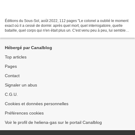
Éditions du Sous-Sol, août 2022, 112 pages "Le colonel a oublié le moment
exact où il a cessé de dormir. après quel mort, quel interrogatoire, quelle
bataille, quel corps qui n'en était plus un. C'est venu peu à peu, lui semble-t-
il." Un huis-clos à couper...
Hébergé par Canalblog
Top articles
Pages
Contact
Signaler un abus
C.G.U.
Cookies et données personnelles
Préférences cookies
Voir le profil de heliena-gas sur le portail Canalblog