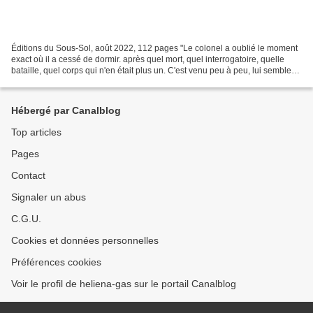
Éditions du Sous-Sol, août 2022, 112 pages "Le colonel a oublié le moment
exact où il a cessé de dormir. après quel mort, quel interrogatoire, quelle
bataille, quel corps qui n'en était plus un. C'est venu peu à peu, lui semble-t-
il." Un huis-clos à couper...
Hébergé par Canalblog
Top articles
Pages
Contact
Signaler un abus
C.G.U.
Cookies et données personnelles
Préférences cookies
Voir le profil de heliena-gas sur le portail Canalblog