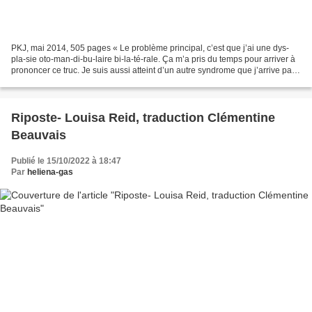
PKJ, mai 2014, 505 pages « Le problème principal, c’est que j’ai une dys-
pla-sie oto-man-di-bu-laire bi-la-té-rale. Ça m’a pris du temps pour arriver à
prononcer ce truc. Je suis aussi atteint d’un autre syndrome que j’arrive pas
à prononcer. Et ces deux...
Riposte- Louisa Reid, traduction Clémentine
Beauvais
Publié le 15/10/2022 à 18:47
Par
heliena-gas