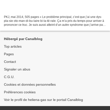
PKJ, mai 2014, 505 pages « Le problème principal, c’est que j’ai une dys-
pla-sie oto-man-di-bu-laire bi-la-té-rale. Ça m’a pris du temps pour arriver à
prononcer ce truc. Je suis aussi atteint d’un autre syndrome que j’arrive pas
à prononcer. Et ces deux...
Hébergé par Canalblog
Top articles
Pages
Contact
Signaler un abus
C.G.U.
Cookies et données personnelles
Préférences cookies
Voir le profil de heliena-gas sur le portail Canalblog