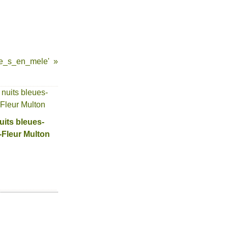
le_s_en_mele'
uits bleues-
Fleur Multon