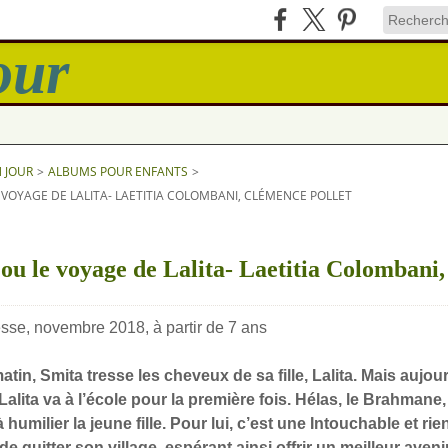
N JOUR
>
ALBUMS POUR ENFANTS
>
 VOYAGE DE LALITA- LAETITIA COLOMBANI, CLÉMENCE POLLET
 ou le voyage de Lalita- Laetitia Colombani
sse, novembre 2018, à partir de 7 ans
in, Smita tresse les cheveux de sa fille, Lalita. Mais aujou
Lalita va à l’école pour la première fois. Hélas, le Brahmane, 
humilier la jeune fille. Pour lui, c’est une Intouchable et rie
e quitter son village, espérant ainsi offrir un meilleur avenir 