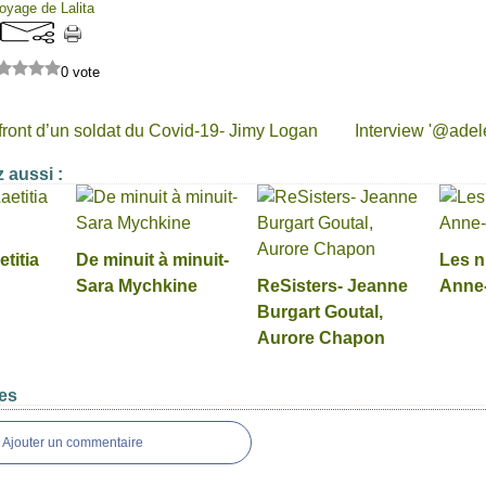
voyage de Lalita
0 vote
front d’un soldat du Covid-19- Jimy Logan
Interview '@ade
 aussi :
etitia
De minuit à minuit-
Les n
Sara Mychkine
ReSisters- Jeanne
Anne-
Burgart Goutal,
Aurore Chapon
es
Ajouter un commentaire