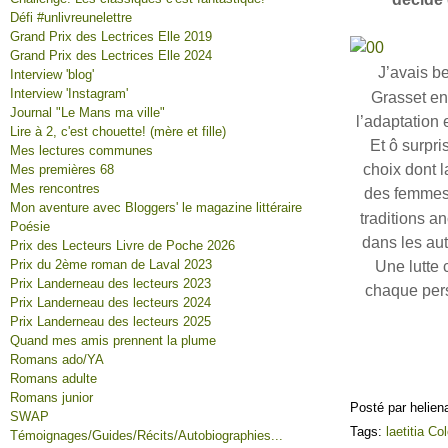
Défi #unlivreunelettre
Grand Prix des Lectrices Elle 2019
Grand Prix des Lectrices Elle 2024
J’avais b
Interview 'blog'
Interview 'Instagram'
Grasset en
Journal "Le Mans ma ville"
l’adaptation 
Lire à 2, c'est chouette! (mère et fille)
Et ô surpr
Mes lectures communes
choix dont l
Mes premières 68
Mes rencontres
des femmes n
Mon aventure avec Bloggers' le magazine littéraire
traditions a
Poésie
dans les aut
Prix des Lecteurs Livre de Poche 2026
Prix du 2ème roman de Laval 2023
Une lutte 
Prix Landerneau des lecteurs 2023
chaque pers
Prix Landerneau des lecteurs 2024
Prix Landerneau des lecteurs 2025
Quand mes amis prennent la plume
Romans ado/YA
Romans adulte
Romans junior
Posté par helien
SWAP
Tags:
laetitia C
Témoignages/Guides/Récits/Autobiographies...