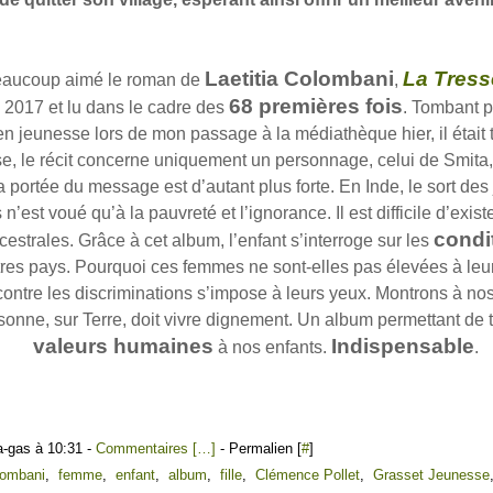
Laetitia Colombani
La Tress
eaucoup aimé le roman de
,
68 premières fois
 2017 et lu dans le cadre des
. Tombant p
en jeunesse lors de mon passage à la médiathèque hier, il était t
ise, le récit concerne uniquement un personnage, celui de Smita
a portée du message est d’autant plus forte. En Inde, le sort des 
’est voué qu’à la pauvreté et l’ignorance. Il est difficile d’exis
condi
ncestrales. Grâce à cet album, l’enfant s’interroge sur les
res pays. Pourquoi ces femmes ne sont-elles pas élevées à leur
contre les discriminations s’impose à leurs yeux. Montrons à no
onne, sur Terre, doit vivre dignement. Un album permettant de t
valeurs humaines
Indispensable
à nos enfants.
.
a-gas à 10:31 -
Commentaires [
…
]
- Permalien [
#
]
olombani
,
femme
,
enfant
,
album
,
fille
,
Clémence Pollet
,
Grasset Jeunesse