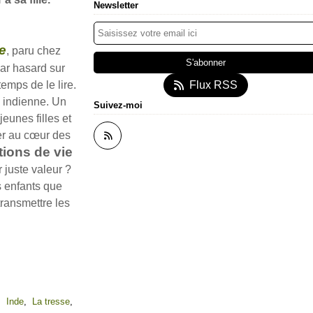
Newsletter
e
, paru chez
ar hasard sur
emps de le lire.
Flux RSS
, indienne. Un
Suivez-moi
jeunes filles et
ter au cœur des
tions de vie
 juste valeur ?
s enfants que
ransmettre les
,
Inde
,
La tresse
,