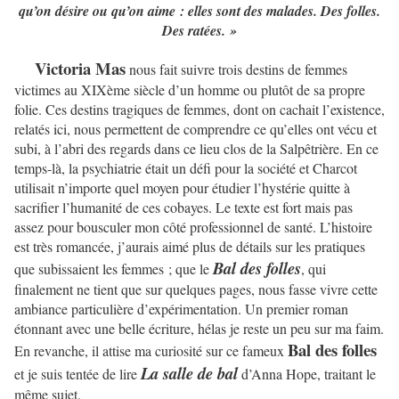
qu’on désire ou qu’on aime : elles sont des malades. Des folles.
Des ratées. »
Victoria Mas
nous fait suivre trois destins de femmes
victimes au XIXème siècle d’un homme ou plutôt de sa propre
folie. Ces destins tragiques de femmes, dont on cachait l’existence,
relatés ici, nous permettent de comprendre ce qu’elles ont vécu et
subi, à l’abri des regards dans ce lieu clos de la Salpêtrière. En ce
temps-là, la psychiatrie était un défi pour la société et Charcot
utilisait n’importe quel moyen pour étudier l’hystérie quitte à
sacrifier l’humanité de ces cobayes. Le texte est fort mais pas
assez pour bousculer mon côté professionnel de santé. L’histoire
est très romancée, j’aurais aimé plus de détails sur les pratiques
Bal des folles
que subissaient les femmes ; que le
, qui
finalement ne tient que sur quelques pages, nous fasse vivre cette
ambiance particulière d’expérimentation. Un premier roman
étonnant avec une belle écriture, hélas je reste un peu sur ma faim.
Bal des folles
En revanche, il attise ma curiosité sur ce fameux
La salle de bal
et je suis tentée de lire
d’Anna Hope, traitant le
même sujet.