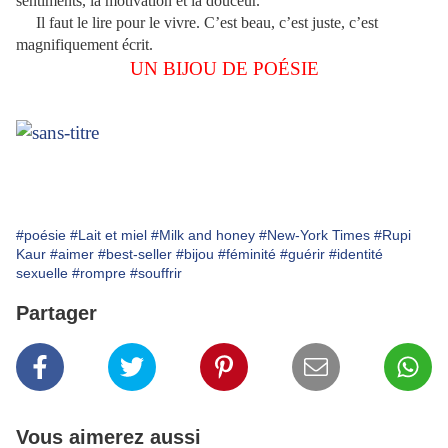
sentiments, la motivation et la douceur.
Il faut le lire pour le vivre. C’est beau, c’est juste, c’est
magnifiquement écrit.
UN BIJOU DE POÉSIE
#poésie
#Lait et miel
#Milk and honey
#New-York Times
#Rupi
Kaur
#aimer
#best-seller
#bijou
#féminité
#guérir
#identité
sexuelle
#rompre
#souffrir
Partager
Vous aimerez aussi