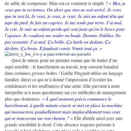
de subir, de compenser. Mais est-ce vraiment si simple ?
«
Moi, je
veux que tu reviennes. Ou alors que rien ne soit arrivé. Je veux
que tu sois là. Je veux, je veux, je veux. Je suis un enfant têtu qui
tape du pied. Je fais un caprice. Je me roule par terre. J’ai mal.
Je crie. Je suis un enfant perdu qui veut juste qu’on le berce pour
l’apaiser. Je voudrais me rouler en boule. Dormir. Oublier. Ne
pas ressentir. J’ai mal. Ça brûle. Ça hurle en dedans. Ça
déchire. Ça broie. Il faudrait vomir. Vomir tout ça.
»
Quoi de mieux pour un premier roman que de traiter d’un
sujet sensible : le harcèlement au travail, trop souvent banalisé
dans certaines grosses boîtes ! Gaëlle Pingault utilise un langage
familier, direct ce qui m’a donné l’impression d’écouter les
confidences et les souffrances d’une amie. Elle parvient à nous
interpeller et à nous questionner sur ces méthodes de management
plus que douteuses.
« À quel moment précis commence le
harcèlement, à quelle minute exacte se met en place la machine
qui massacrera graduellement mais implacablement tous ceux
qui se trouveront sur son chemin ? »
Elle aborde aussi avec une
grande sensibilité le deuil. Cette absence toujours présente à
laquelle il faut s’habituer, cette place vide à combler, et cette