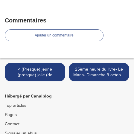
Commentaires
Ajouter un commentaire
< (Presque) jeune
25ème heure du livre- Le
(presque) jolie (de
Mans- Dimanche 9 octobre
nouveau) célibataire-
2016 >
Stéphanie Pèlerin
Hébergé par Canalblog
Top articles
Pages
Contact
Signaler un abus