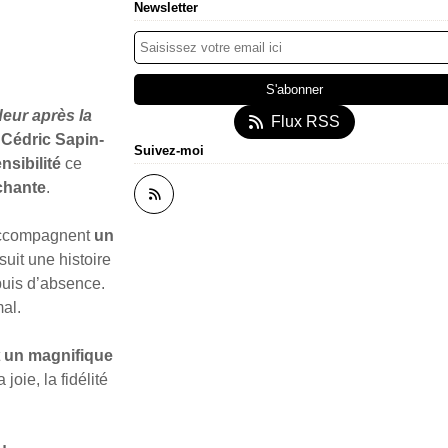
Newsletter
eur après la
Flux RSS
e
Cédric Sapin-
Suivez-moi
nsibilité
ce
chante
.
accompagnent
un
uit une histoire
puis d’absence.
al.
t
un magnifique
oie, la fidélité