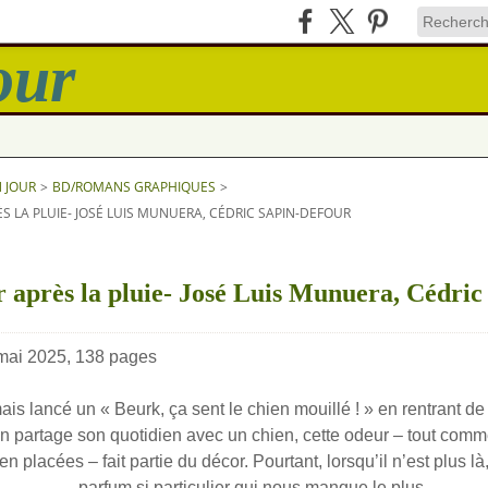
N JOUR
>
BD/ROMANS GRAPHIQUES
>
S LA PLUIE- JOSÉ LUIS MUNUERA, CÉDRIC SAPIN-DEFOUR
 après la pluie- José Luis Munuera, Cédric
mai 2025, 138 pages
ais lancé un « Beurk, ça sent le chien mouillé ! » en rentrant 
 partage son quotidien avec un chien, cette odeur – tout com
en placées – fait partie du décor. Pourtant, lorsqu’il n’est plus là,
parfum si particulier qui nous manque le plus.