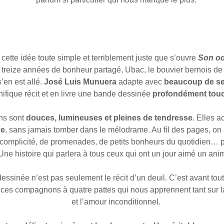
 cette idée toute simple et terriblement juste que s’ouvre
Son od
s treize années de bonheur partagé, Ubac, le bouvier bernois d
s’en est allé.
José Luis Munuera
adapte avec
beaucoup de se
ifique récit et en livre une bande dessinée
profondément tou
ons sont
douces, lumineuses et pleines de tendresse
. Elles 
ue
, sans jamais tomber dans le mélodrame. Au fil des pages, on s
complicité, de promenades, de petits bonheurs du quotidien… 
Une histoire qui parlera à tous ceux qui ont un jour aimé un anim
essinée n’est pas seulement le récit d’un deuil. C’est avant tou
ces compagnons à quatre pattes qui nous apprennent tant sur la j
et l’amour inconditionnel.