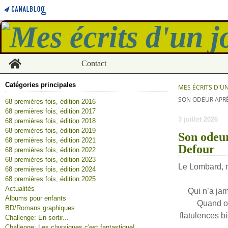
Home
Contact
Catégories principales
MES ÉCRITS D'U
SON ODEUR APRÈ
68 premières fois, édition 2016
68 premières fois, édition 2017
3 juillet 2026
68 premières fois, édition 2018
68 premières fois, édition 2019
Son odeur
68 premières fois, édition 2021
Defour
68 premières fois, édition 2022
68 premières fois, édition 2023
Le Lombard, 
68 premières fois, édition 2024
68 premières fois, édition 2025
Actualités
Qui n’a jam
Albums pour enfants
Quand on
BD/Romans graphiques
flatulences bi
Challenge: En sortir...
Challenge: Les classiques c'est fantastique!