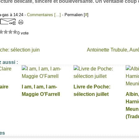
cture délicate, sincère et bouleversante. Un véritable coup
a-gas à 14:24 -
Commentaires [
…
]
- Permalien [
#
]
0 vote
che: sélection juin
Antoinette Trubule, Aur
 aussi :
aire
I am, I am, I am-
Livre de Poche:
Maggie O’Farrell
sélection juillet
Albin
Harni
Meun
(Trad
es