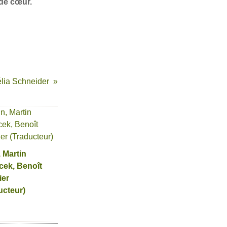
 de cœur.
élia Schneider
, Martin
cek, Benoît
ier
ucteur)