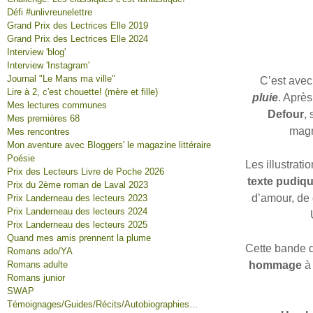
Défi #unlivreunelettre
Grand Prix des Lectrices Elle 2019
Grand Prix des Lectrices Elle 2024
Interview 'blog'
Interview 'Instagram'
Journal "Le Mans ma ville"
C’est avec
Lire à 2, c'est chouette! (mère et fille)
pluie
. Aprè
Mes lectures communes
Defour
, 
Mes premières 68
magn
Mes rencontres
Mon aventure avec Bloggers' le magazine littéraire
Poésie
Les illustrati
Prix des Lecteurs Livre de Poche 2026
texte pudiq
Prix du 2ème roman de Laval 2023
d’amour, de 
Prix Landerneau des lecteurs 2023
Prix Landerneau des lecteurs 2024
Prix Landerneau des lecteurs 2025
Quand mes amis prennent la plume
Cette bande d
Romans ado/YA
Romans adulte
hommage
à 
Romans junior
SWAP
Témoignages/Guides/Récits/Autobiographies...