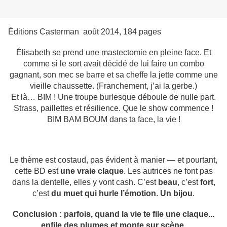
Éditions Casterman août 2014, 184 pages
Élisabeth se prend une mastectomie en pleine face. Et
comme si le sort avait décidé de lui faire un combo
gagnant, son mec se barre et sa cheffe la jette comme une
vieille chaussette. (Franchement, j’ai la gerbe.)
Et là… BIM ! Une troupe burlesque déboule de nulle part.
Strass, paillettes et résilience. Que le show commence !
BIM BAM BOUM dans ta face, la vie !
Le thème est costaud, pas évident à manier — et pourtant,
cette BD est
une vraie claque
. Les autrices ne font pas
dans la dentelle, elles y vont cash. C’est
beau
, c’est
fort
,
c’est
du muet qui hurle l’émotion
.
Un bijou
.
Conclusion : parfois, quand la vie te file une claque...
enfile des plumes et monte sur scène.