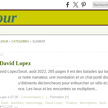
N JOUR
>
CATEGORIES
>
ELEMENT
22
 David Lopez
Seuil, août 2022, 265 pages Il est des balades qui t
ur notre narrateur, une inondation et un chat porté di
u’éléments déclencheurs pour enfourcher un vélo et p
nce. Les lieux et les rencontres se multiplient...
a-gas à 07:00 -
Commentaires [
…
]
- Permalien [
#
]
,
Seuil
,
quotidien
,
personnage
,
David Lopez
,
Vivance
,
descriptions
,
lieux