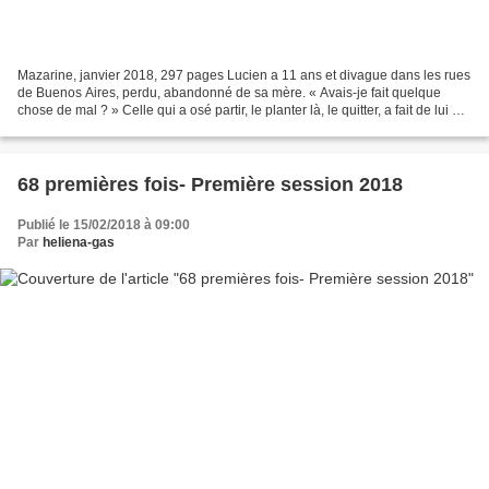
Mazarine, janvier 2018, 297 pages Lucien a 11 ans et divague dans les rues
de Buenos Aires, perdu, abandonné de sa mère. « Avais-je fait quelque
chose de mal ? » Celle qui a osé partir, le planter là, le quitter, a fait de lui un
enfant des rues. « Chaque...
68 premières fois- Première session 2018
Publié le 15/02/2018 à 09:00
Par
heliena-gas