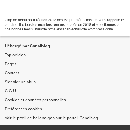
Clap de début pour l'éditon 2018 des '68 premières fois'. Je vous rappelle le
principe, lire tous les premiers romans publiés en 2018 et selectionnés par
nos bonnes fées: Charlotte https://insatiablecharlotte.wordpress.com/
Églantine et Nicole http://www.motspourmots.fr/...
Hébergé par Canalblog
Top articles
Pages
Contact
Signaler un abus
C.G.U.
Cookies et données personnelles
Préférences cookies
Voir le profil de heliena-gas sur le portail Canalblog