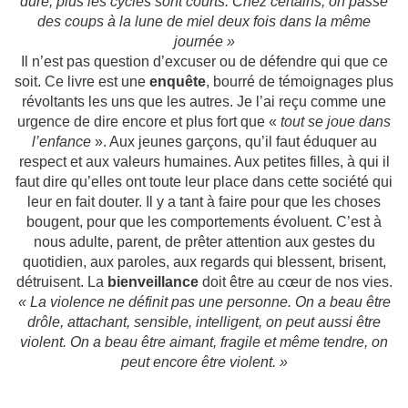
dure, plus les cycles sont courts. Chez certains, on passe
des coups à la lune de miel deux fois dans la même
journée »
Il n’est pas question d’excuser ou de défendre qui que ce
soit. Ce livre est une
enquête
, bourré de témoignages plus
révoltants les uns que les autres. Je l’ai reçu comme une
urgence de dire encore et plus fort que «
tout se joue dans
l’enfance
». Aux jeunes garçons, qu’il faut éduquer au
respect et aux valeurs humaines. Aux petites filles, à qui il
faut dire qu’elles ont toute leur place dans cette société qui
leur en fait douter. Il y a tant à faire pour que les choses
bougent, pour que les comportements évoluent. C’est à
nous adulte, parent, de prêter attention aux gestes du
quotidien, aux paroles, aux regards qui blessent, brisent,
détruisent. La
bienveillance
doit être au cœur de nos vies.
« La violence ne définit pas une personne. On a beau être
drôle, attachant, sensible, intelligent, on peut aussi être
violent. On a beau être aimant, fragile et même tendre, on
peut encore être violent. »