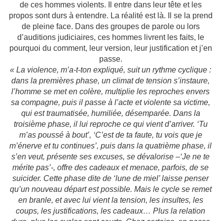
de ces hommes violents. Il entre dans leur tête et les
propos sont durs à entendre. La réalité est là. Il se la prend
de pleine face. Dans des groupes de parole ou lors
d’auditions judiciaires, ces hommes livrent les faits, le
pourquoi du comment, leur version, leur justification et j’en
passe.
« La violence, m’a-t-ton expliqué, suit un rythme cyclique :
dans la premières phase, un climat de tension s’instaure,
l’homme se met en colère, multiplie les reproches envers
sa compagne, puis il passe à l’acte et violente sa victime,
qui est traumatisée, humiliée, désemparée. Dans la
troisième phase, il lui reproche ce qui vient d’arriver. ‘Tu
m’as poussé à bout’, ‘C’est de ta faute, tu vois que je
m’énerve et tu continues’, puis dans la quatrième phase, il
s’en veut, présente ses excuses, se dévalorise –‘Je ne te
mérite pas’-, offre des cadeaux et menace, parfois, de se
suicider. Cette phase dite de ‘lune de miel’ laisse penser
qu’un nouveau départ est possible. Mais le cycle se remet
en branle, et avec lui vient la tension, les insultes, les
coups, les justifications, les cadeaux… Plus la relation