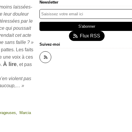
Newsletter
, moins laissées-
e leur douleur
téressées par le
ce qui poussait
rendait cet acte
Flux RSS
e sans faille ? »
Suivez-moi
attes. Les faits
 une voix à ces
À lire
p.
, et pas
n’en violent pas
beaucoup,… »
orageuses
,
Marcia