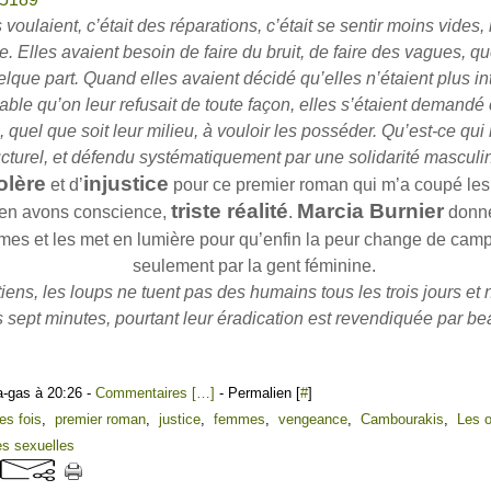
 voulaient, c’était des réparations, c’était se sentir moins vides
. Elles avaient besoin de faire du bruit, de faire des vagues, qu
elque part. Quand elles avaient décidé qu’elles n’étaient plus in
able qu’on leur refusait de toute façon, elles s’étaient demandé 
quel que soit leur milieu, à vouloir les posséder. Qu’est-ce qui 
ucturel, et défendu systématiquement par une solidarité masculin
olère
injustice
et d’
pour ce premier roman qui m’a coupé les p
triste réalité
Marcia Burnier
s en avons conscience,
.
donne
mes et les met en lumière pour qu’enfin la peur change de cam
seulement par la gent féminine.
iens, les loups ne tuent pas des humains tous les trois jours et 
s sept minutes, pourtant leur éradication est revendiquée par 
a-gas à 20:26 -
Commentaires [
…
]
- Permalien [
#
]
es fois
,
premier roman
,
justice
,
femmes
,
vengeance
,
Cambourakis
,
Les 
es sexuelles