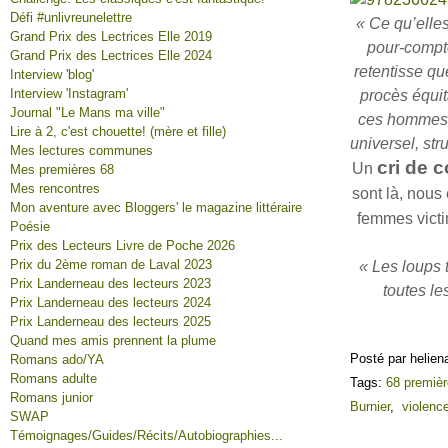
Défi #unlivreunelettre
« Ce qu’elles
Grand Prix des Lectrices Elle 2019
pour-compte
Grand Prix des Lectrices Elle 2024
retentisse qu
Interview 'blog'
Interview 'Instagram'
procès équit
Journal "Le Mans ma ville"
ces hommes, 
Lire à 2, c'est chouette! (mère et fille)
universel, str
Mes lectures communes
cri de c
Un
Mes premières 68
Mes rencontres
sont là, nou
Mon aventure avec Bloggers' le magazine littéraire
femmes victi
Poésie
Prix des Lecteurs Livre de Poche 2026
Prix du 2ème roman de Laval 2023
« Les loups t
Prix Landerneau des lecteurs 2023
toutes le
Prix Landerneau des lecteurs 2024
Prix Landerneau des lecteurs 2025
Quand mes amis prennent la plume
Posté par helien
Romans ado/YA
Romans adulte
Tags:
68 premièr
Romans junior
Burnier
,
violenc
SWAP
Témoignages/Guides/Récits/Autobiographies...