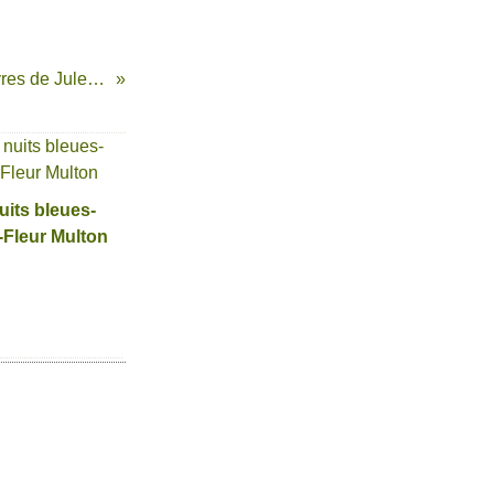
JUIN : Le Tour des livres de Jules Verne
uits bleues-
Fleur Multon