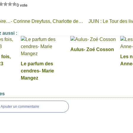
0 vote
C’est l’histoire…- Corinne Dreyfuss, Charlotte des Ligneris
 aussi :
Aulus- Zoé Cosson
fois,
Les n
23
Le parfum des
Anne-
cendres- Marie
Mangez
es
Ajouter un commentaire