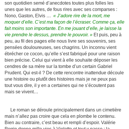
son quotidien semé d’anecdotes toutes plus folles les
unes que les autres, de fous rires avec ses comparses :
Nono, Gaston, Elvis …
« J’adore rire de la mort, me
moquer d’elle. C’est ma façon de l’écraser. Comme ça, elle
fait moins son importante. En me jouant d’elle, je laisse la
vie prendre le dessus, prendre le pouvoir. »
Et puis, peu à
peu, au fil des pages elle nous livre ses souvenirs, ses
pensées douloureuses, ses chagrins. Un inconnu vient
ébrécher ce cocon, qu’elle s’est fabriqué pour une raison
bien précise. Celui qui vient à elle souhaite déposer les
cendres de sa mère sur la tombe d’un certain Gabriel
Prudent. Qui est-il ? De cette rencontre inattendue découle
une histoire ou plutôt des histoires mais je ne peux pas
tout vous dire, il y en a certaines qui ne s’écoutent pas
mais se vivent…
Le roman se déroule principalement dans un cimetière
mais n’allez pas croire que cela en plombe le contenu.
Bien au contraire, c’est beau et rempli d’espoir. Valérie
Perrin donne mille vies à Violette et tout y passe : la