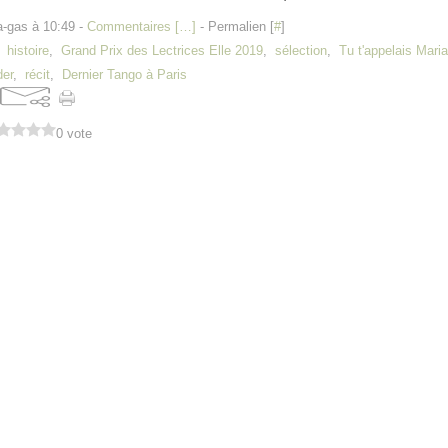
a-gas à 10:49 -
Commentaires [
…
]
- Permalien [
#
]
,
histoire
,
Grand Prix des Lectrices Elle 2019
,
sélection
,
Tu t'appelais Mari
er
,
récit
,
Dernier Tango à Paris
0 vote