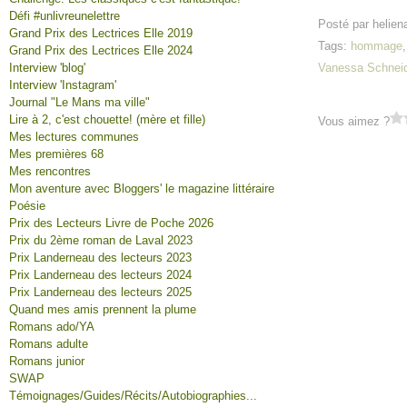
Défi #unlivreunelettre
Posté par helien
Grand Prix des Lectrices Elle 2019
Tags:
hommage
Grand Prix des Lectrices Elle 2024
Interview 'blog'
Vanessa Schneid
Interview 'Instagram'
Journal "Le Mans ma ville"
Lire à 2, c'est chouette! (mère et fille)
Vous aimez ?
Mes lectures communes
Mes premières 68
Mes rencontres
Mon aventure avec Bloggers' le magazine littéraire
Poésie
Prix des Lecteurs Livre de Poche 2026
Prix du 2ème roman de Laval 2023
Prix Landerneau des lecteurs 2023
Prix Landerneau des lecteurs 2024
Prix Landerneau des lecteurs 2025
Quand mes amis prennent la plume
Romans ado/YA
Romans adulte
Romans junior
SWAP
Témoignages/Guides/Récits/Autobiographies...