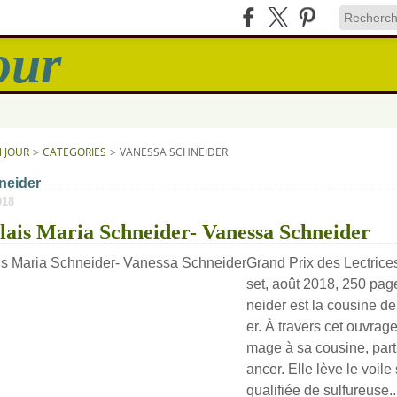
N JOUR
>
CATEGORIES
>
VANESSA SCHNEIDER
neider
018
lais Maria Schneider- Vanessa Schneider
Grand Prix des Lectrice
set, août 2018, 250 pa
neider est la cousine d
er. À travers cet ouvrag
mage à sa cousine, parti
ancer. Elle lève le voile
qualifiée de sulfureuse..