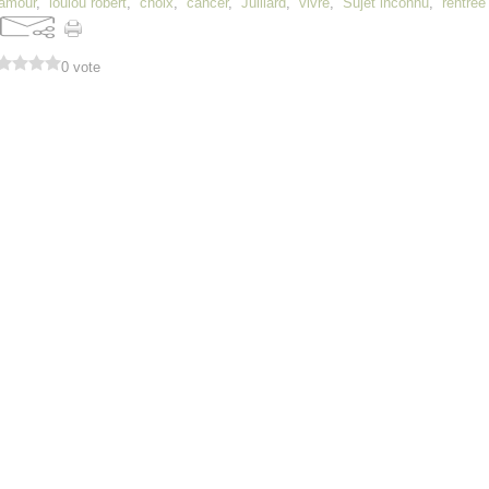
amour
,
loulou robert
,
choix
,
cancer
,
Julliard
,
vivre
,
Sujet inconnu
,
rentrée 
0 vote