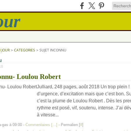
N JOUR
>
CATEGORIES
>
SUJET INCONNU
u
18
connu- Loulou Robert
Julliard, 248 pages, août 2018 Un trop plein !
d’urgence, d’excitation mais que c’est bon. Su
c’est la plume de Loulou Robert . Dès les pre
rythme est posé, vif, soutenu, intense. J’ai d
à vitesse...
a-gas à 09:00 -
Commentaires [
…
]
- Permalien [
#
]