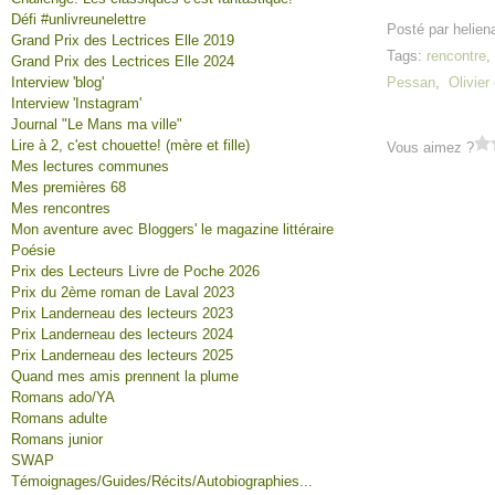
Défi #unlivreunelettre
Posté par helien
Grand Prix des Lectrices Elle 2019
Tags:
rencontre
Grand Prix des Lectrices Elle 2024
Interview 'blog'
Pessan
,
Olivier
Interview 'Instagram'
Journal "Le Mans ma ville"
Lire à 2, c'est chouette! (mère et fille)
Vous aimez ?
Mes lectures communes
Mes premières 68
Mes rencontres
Mon aventure avec Bloggers' le magazine littéraire
Poésie
Prix des Lecteurs Livre de Poche 2026
Prix du 2ème roman de Laval 2023
Prix Landerneau des lecteurs 2023
Prix Landerneau des lecteurs 2024
Prix Landerneau des lecteurs 2025
Quand mes amis prennent la plume
Romans ado/YA
Romans adulte
Romans junior
SWAP
Témoignages/Guides/Récits/Autobiographies...