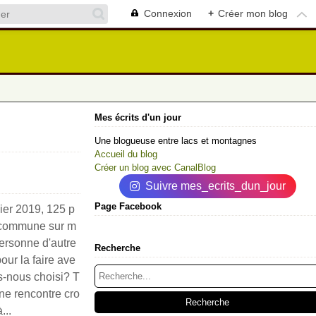
Connexion
+
Créer mon blog
Mes écrits d'un jour
Une blogueuse entre lacs et montagnes
Accueil du blog
Créer un blog avec CanalBlog
Suivre mes_ecrits_dun_jour
Page Facebook
vier 2019, 125 p
 commune sur m
personne d'autre
Recherche
ur la faire ave
s-nous choisi? T
ne rencontre cro
...