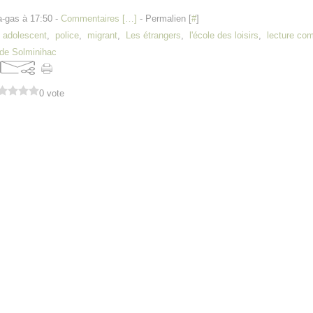
a-gas à 17:50 -
Commentaires [
…
]
- Permalien [
#
]
,
adolescent
,
police
,
migrant
,
Les étrangers
,
l'école des loisirs
,
lecture c
 de Solminihac
0 vote