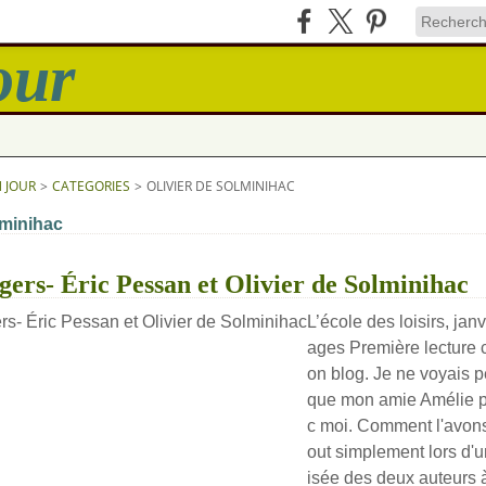
N JOUR
>
CATEGORIES
>
OLIVIER DE SOLMINIHAC
lminihac
gers- Éric Pessan et Olivier de Solminihac
L’école des loisirs, jan
ages Première lecture
on blog. Je ne voyais 
que mon amie Amélie po
c moi. Comment l'avon
out simplement lors d'u
isée des deux auteurs à