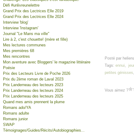
Défi #unlivreunelettre
Grand Prix des Lectrices Elle 2019
Grand Prix des Lectrices Elle 2024
Interview 'blog'
Interview 'Instagram'
Journal "Le Mans ma ville"
Lire à 2, c'est chouette! (mère et fille)
Mes lectures communes
Mes premières 68
Mes rencontres
Posté par helien
Mon aventure avec Bloggers' le magazine littéraire
Tags:
ennui
,
je
Poésie
petites génisses
Prix des Lecteurs Livre de Poche 2026
Prix du 2ème roman de Laval 2023
Prix Landerneau des lecteurs 2023
Vous aimez ?
Prix Landerneau des lecteurs 2024
Prix Landerneau des lecteurs 2025
Quand mes amis prennent la plume
Romans ado/YA
Romans adulte
Romans junior
SWAP
Témoignages/Guides/Récits/Autobiographies...