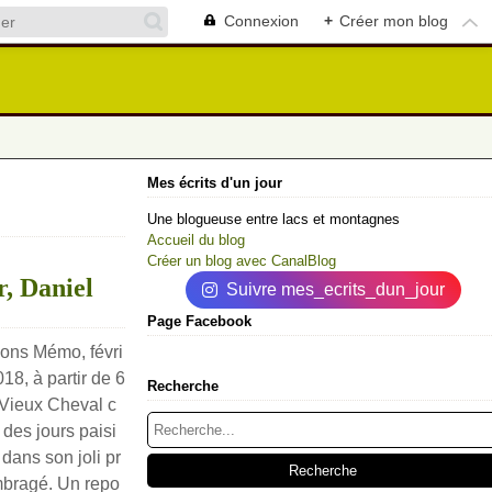
Connexion
+
Créer mon blog
Mes écrits d'un jour
Une blogueuse entre lacs et montagnes
Accueil du blog
Créer un blog avec CanalBlog
r, Daniel
Suivre mes_ecrits_dun_jour
Page Facebook
ions Mémo, févri
018, à partir de 6
Recherche
Vieux Cheval c
 des jours paisi
 dans son joli pr
bragé. Un repo