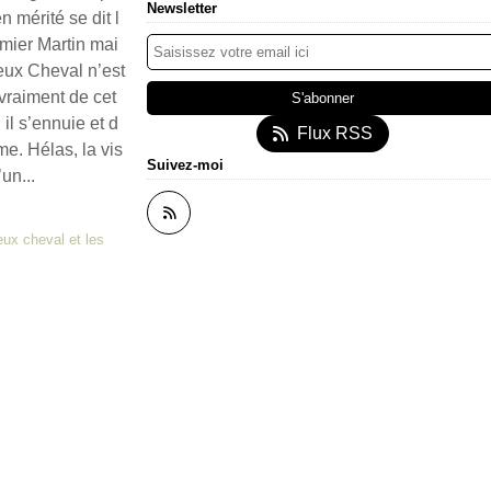
Newsletter
en mérité se dit l
rmier Martin mai
eux Cheval n’est
vraiment de cet
 il s’ennuie et d
Flux RSS
me. Hélas, la vis
Suivez-moi
’un...
eux cheval et les