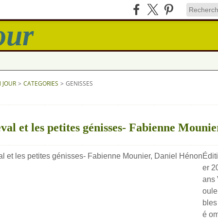
N JOUR
>
CATEGORIES
>
GENISSES
val et les petites génisses- Fabienne Mounie
Édit
er 2
ans 
oule
bles
é om