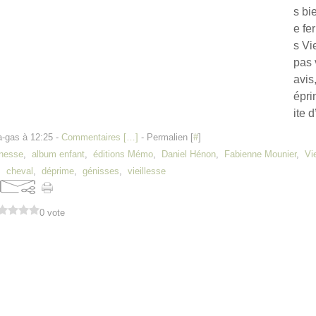
s bi
e fe
s Vi
pas 
avis,
épri
ite d
a-gas à 12:25 -
Commentaires [
…
]
- Permalien [
#
]
unesse
,
album enfant
,
éditions Mémo
,
Daniel Hénon
,
Fabienne Mounier
,
Vi
,
cheval
,
déprime
,
génisses
,
vieillesse
0 vote