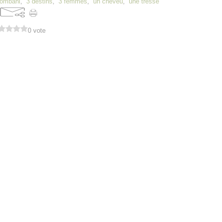
olombani
,
3 destins
,
3 femmes
,
un cheveu
,
une tresse
0 vote