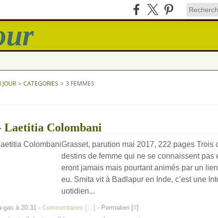
N JOUR
>
CATEGORIES
>
3 FEMMES
- Laetitia Colombani
Grasset, parution mai 2017, 222 pages Trois c
destins de femme qui ne se connaissent pas e
eront jamais mais pourtant animés par un lien
eu. Smita vit à Badlapur en Inde, c’est une I
uotidien...
a-gas à 20:31 -
Commentaires [
…
]
- Permalien [
#
]