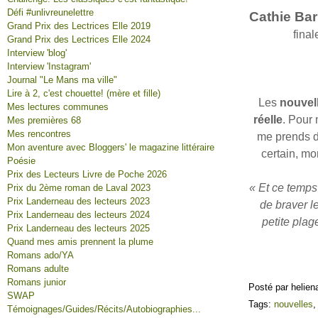
Défi #unlivreunelettre
Cathie Ba
Grand Prix des Lectrices Elle 2019
final
Grand Prix des Lectrices Elle 2024
Interview 'blog'
Interview 'Instagram'
Journal "Le Mans ma ville"
Lire à 2, c'est chouette! (mère et fille)
Les
nouvel
Mes lectures communes
réelle
. Pour 
Mes premières 68
Mes rencontres
me prends du
Mon aventure avec Bloggers' le magazine littéraire
certain, mo
Poésie
Prix des Lecteurs Livre de Poche 2026
« Et ce temps 
Prix du 2ème roman de Laval 2023
Prix Landerneau des lecteurs 2023
de braver le
Prix Landerneau des lecteurs 2024
petite plag
Prix Landerneau des lecteurs 2025
Quand mes amis prennent la plume
Romans ado/YA
Romans adulte
Romans junior
Posté par helien
SWAP
Tags:
nouvelles
Témoignages/Guides/Récits/Autobiographies...