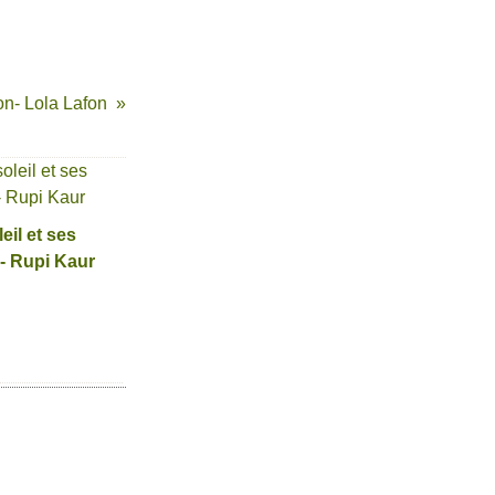
on- Lola Lafon
eil et ses
s- Rupi Kaur