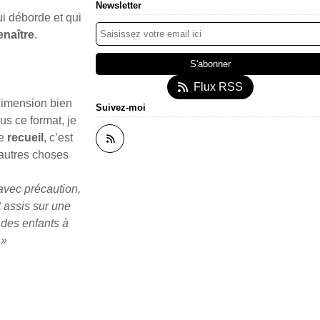
Newsletter
i déborde et qui
enaître
.
Flux RSS
 dimension bien
Suivez-moi
us ce format, je
e
recueil
, c’est
’autres choses
 avec précaution,
t assis sur une
 des enfants à
 »