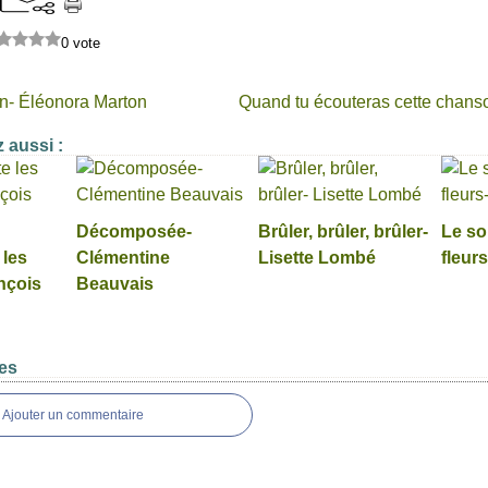
0 vote
n- Éléonora Marton
Quand tu écouteras cette chans
 aussi :
Décomposée-
Brûler, brûler, brûler-
Le sol
 les
Clémentine
Lisette Lombé
fleur
nçois
Beauvais
es
Ajouter un commentaire