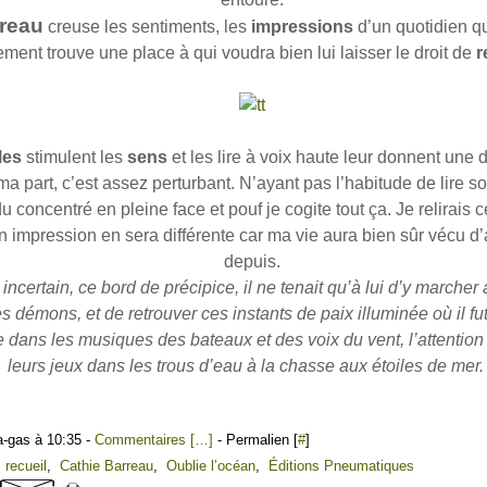
rreau
creuse les sentiments, les
impressions
d’un quotidien qu
ement trouve une place à qui voudra bien lui laisser le droit de
r
les
stimulent les
sens
et les lire à voix haute leur donnent une
ma part, c’est assez perturbant. N’ayant pas l’habitude de lire so
 concentré en pleine face et pouf je cogite tout ça. Je relirais c
n impression en sera différente car ma vie aura bien sûr vécu d
depuis.
incertain, ce bord de précipice, il ne tenait qu’à lui d’y marcher
s démons, et de retrouver ces instants de paix illuminée où il fu
e dans les musiques des bateaux et des voix du vent, l’attention
leurs jeux dans les trous d’eau à la chasse aux étoiles de mer.
a-gas à 10:35 -
Commentaires [
…
]
- Permalien [
#
]
,
recueil
,
Cathie Barreau
,
Oublie l’océan
,
Éditions Pneumatiques