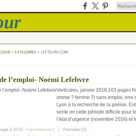
N JOUR
>
CATEGORIES
>
LECTEURS.COM
de l’emploi- Noémi Lefebvre
Verticales, janvier 2018,103 pages No
omme ? femme ?) sans emploi, erre d
Lyon à la recherche de la poésie. Est
sente en cette période difficile pour 
l’état d’urgence (novembre 2016) et le
a-gas à 10:22 -
Commentaires [
…
]
- Permalien [
#
]