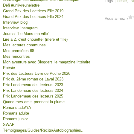
Tags:
poésie
,
N
Défi #unlivreunelettre
Grand Prix des Lectrices Elle 2019
Grand Prix des Lectrices Elle 2024
Vous aimez ?
Interview 'blog'
Interview 'Instagram'
Journal "Le Mans ma ville"
Lire à 2, c'est chouette! (mère et fille)
Mes lectures communes
Mes premières 68
Mes rencontres
Mon aventure avec Bloggers' le magazine littéraire
Poésie
Prix des Lecteurs Livre de Poche 2026
Prix du 2ème roman de Laval 2023
Prix Landerneau des lecteurs 2023
Prix Landerneau des lecteurs 2024
Prix Landerneau des lecteurs 2025
Quand mes amis prennent la plume
Romans ado/YA
Romans adulte
Romans junior
SWAP
Témoignages/Guides/Récits/Autobiographies...