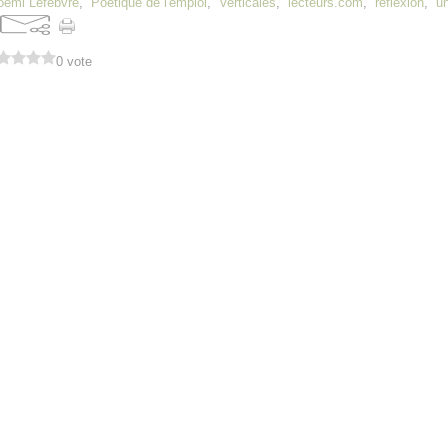
oémi Lefebvre
,
Poétique de l'emploi
,
Verticales
,
lecteurs.com
,
réflexion
,
un
0 vote