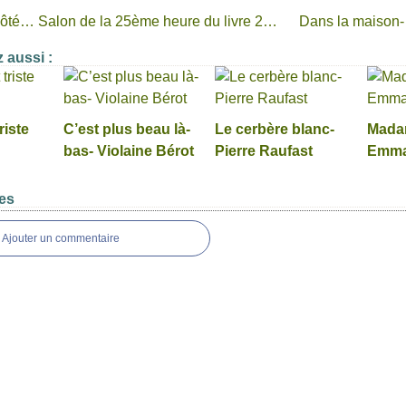
De l’autre côté… Salon de la 25ème heure du livre 2019
 aussi :
riste
C’est plus beau là-
Le cerbère blanc-
Mada
bas- Violaine Bérot
Pierre Raufast
Emma
es
Ajouter un commentaire