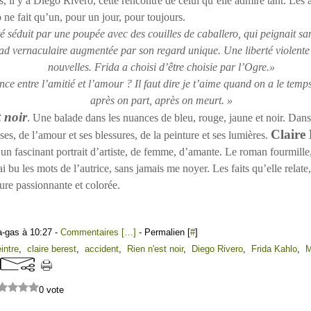
s, il y a Diego Rivero, cette rencontre de celui qu’elle admire tant. Les 
ne fait qu’un, pour un jour, pour toujours.
é séduit par une poupée avec des couilles de caballero, qui peignait sa
d vernaculaire augmentée par son regard unique. Une liberté violente
nouvelles. Frida a choisi d’être choisie par l’Ogre.»
nce entre l’amitié et l’amour ? Il faut dire je t’aime quand on a le temp
après on part, après on meurt. »
 noir
. Une balade dans les nuances de bleu, rouge, jaune et noir. Dans
Claire 
sses, de l’amour et ses blessures, de la peinture et ses lumières.
n fascinant portrait d’artiste, de femme, d’amante. Le roman fourmille, 
i bu les mots de l’autrice, sans jamais me noyer. Les faits qu’elle relate
ure passionnante et colorée.
a-gas à 10:27 -
Commentaires [
…
]
- Permalien [
#
]
intre
,
claire berest
,
accident
,
Rien n'est noir
,
Diego Rivero
,
Frida Kahlo
,
M
0 vote