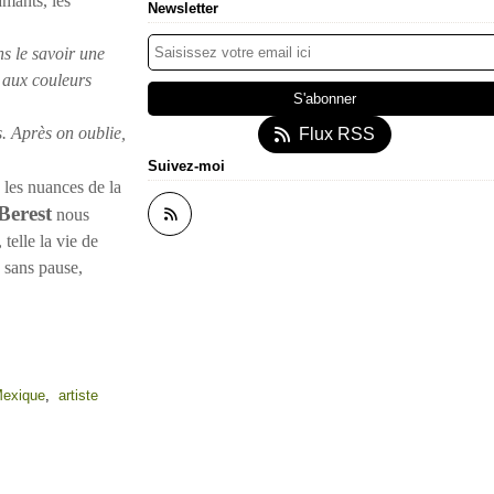
amants, les
Newsletter
ns le savoir une
 aux couleurs
s. Après on oublie,
Flux RSS
Suivez-moi
 les nuances de la
Berest
nous
telle la vie de
, sans pause,
exique
,
artiste