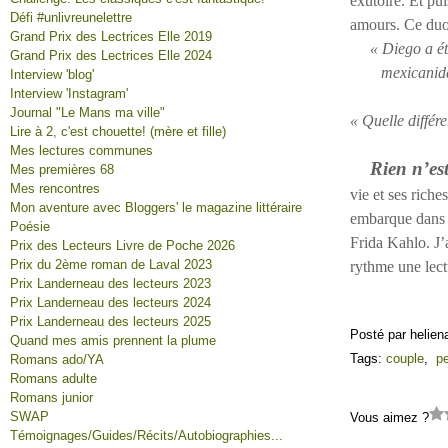
exutoire. Et pui
Défi #unlivreunelettre
amours. Ce duo 
Grand Prix des Lectrices Elle 2019
« Diego a ét
Grand Prix des Lectrices Elle 2024
mexicanida
Interview 'blog'
Interview 'Instagram'
Journal "Le Mans ma ville"
« Quelle différe
Lire à 2, c'est chouette! (mère et fille)
Mes lectures communes
Rien n’est
Mes premières 68
Mes rencontres
vie et ses riche
Mon aventure avec Bloggers' le magazine littéraire
embarque dans u
Poésie
Frida Kahlo. J’a
Prix des Lecteurs Livre de Poche 2026
Prix du 2ème roman de Laval 2023
rythme une lect
Prix Landerneau des lecteurs 2023
Prix Landerneau des lecteurs 2024
Prix Landerneau des lecteurs 2025
Posté par helien
Quand mes amis prennent la plume
Tags:
couple
,
pe
Romans ado/YA
Romans adulte
Romans junior
SWAP
Vous aimez ?
Témoignages/Guides/Récits/Autobiographies...