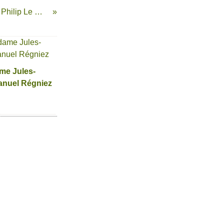
Dans la maison- Philip Le Roy
me Jules-
nuel Régniez